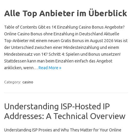
Alle Top Anbieter im Überblick
Table of Contents Gibt es 1€ Einzahlung Casino Bonus Angebote?
Online Casino Bonus ohne Einzahlung in Deutschland Aktuelle
Top-Anbieter mit einem neuen Gratis Bonus im August 2026 Was ist
der Unterschied zwischen einer Mindesteinzahlung und einem
Mindesteinsatz von 1€? Schritt 4: Spielen und Bonus umsetzen!
Stattdessen kann man beim Einzahlen einfach das Angebot
anklicken, wenn…
Read More »
Category:
casino
Understanding ISP-Hosted IP
Addresses: A Technical Overview
Understanding ISP Proxies and Why They Matter for Your Online