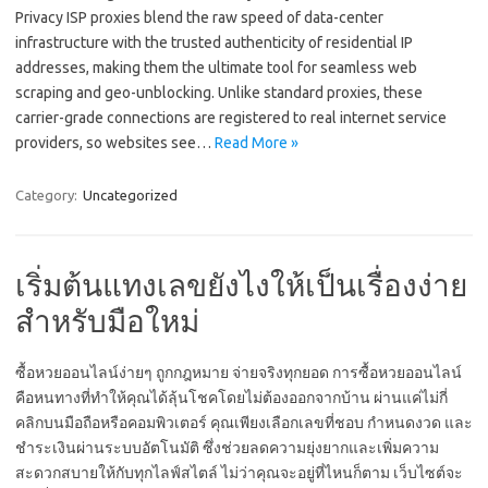
Privacy ISP proxies blend the raw speed of data-center
infrastructure with the trusted authenticity of residential IP
addresses, making them the ultimate tool for seamless web
scraping and geo-unblocking. Unlike standard proxies, these
carrier-grade connections are registered to real internet service
providers, so websites see…
Read More »
Category:
Uncategorized
เริ่มต้นแทงเลขยังไงให้เป็นเรื่องง่าย
สำหรับมือใหม่
ซื้อหวยออนไลน์ง่ายๆ ถูกกฎหมาย จ่ายจริงทุกยอด การซื้อหวยออนไลน์
คือหนทางที่ทำให้คุณได้ลุ้นโชคโดยไม่ต้องออกจากบ้าน ผ่านแค่ไม่กี่
คลิกบนมือถือหรือคอมพิวเตอร์ คุณเพียงเลือกเลขที่ชอบ กำหนดงวด และ
ชำระเงินผ่านระบบอัตโนมัติ ซึ่งช่วยลดความยุ่งยากและเพิ่มความ
สะดวกสบายให้กับทุกไลฟ์สไตล์ ไม่ว่าคุณจะอยู่ที่ไหนก็ตาม เว็บไซต์จะ