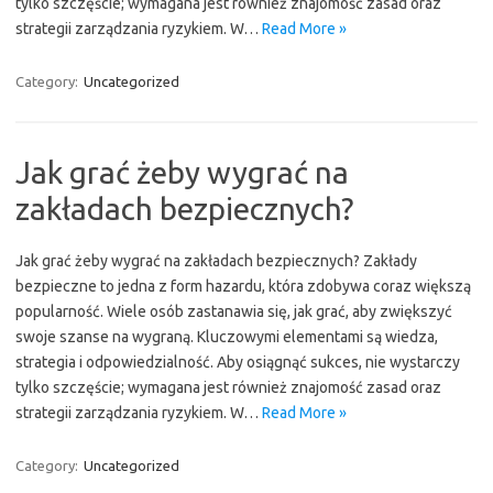
tylko szczęście; wymagana jest również znajomość zasad oraz
strategii zarządzania ryzykiem. W…
Read More »
Category:
Uncategorized
Jak grać żeby wygrać na
zakładach bezpiecznych?
Jak grać żeby wygrać na zakładach bezpiecznych? Zakłady
bezpieczne to jedna z form hazardu, która zdobywa coraz większą
popularność. Wiele osób zastanawia się, jak grać, aby zwiększyć
swoje szanse na wygraną. Kluczowymi elementami są wiedza,
strategia i odpowiedzialność. Aby osiągnąć sukces, nie wystarczy
tylko szczęście; wymagana jest również znajomość zasad oraz
strategii zarządzania ryzykiem. W…
Read More »
Category:
Uncategorized