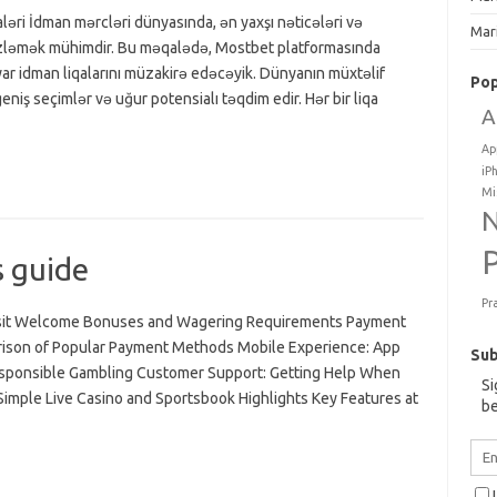
əri İdman mərcləri dünyasında, ən yaxşı nəticələri və
Mar
izləmək mühimdir. Bu məqalədə, Mostbet platformasında
r idman liqalarını müzakirə edəcəyik. Dünyanın müxtəlif
Pop
eniş seçimlər və uğur potensialı təqdim edir. Hər bir liqa
A
Ap
iP
Mi
N
 guide
Pr
eposit Welcome Bonuses and Wagering Requirements Payment
ison of Popular Payment Methods Mobile Experience: App
Sub
Responsible Gambling Customer Support: Getting Help When
Si
Simple Live Casino and Sportsbook Highlights Key Features at
be