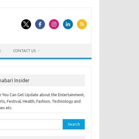
S
CONTACT US
habari Insider
e You Can Get Update about the Entertainment,
ts, Festival, Health, Fashion, Technology and
es etc.
rch