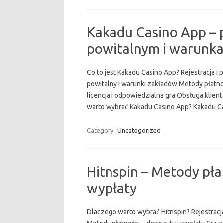
Kakadu Casino App – 
powitalnym i warunk
Co to jest Kakadu Casino App? Rejestracja i 
powitalny i warunki zakładów Metody płatno
licencja i odpowiedzialna gra Obsługa klien
warto wybrać Kakadu Casino App? Kakadu 
Category:
Uncategorized
Hitnspin – Metody płat
wypłaty
Dlaczego warto wybrać Hitnspin? Rejestracja