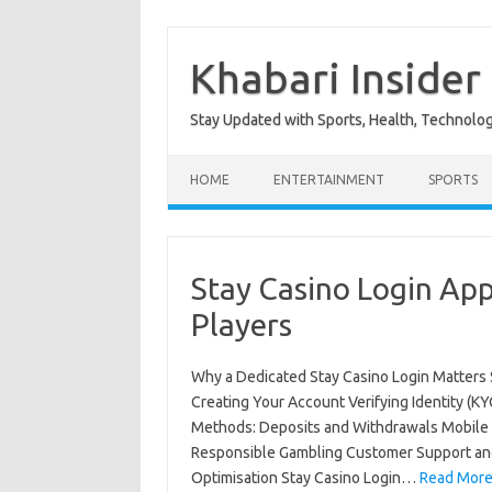
Skip
to
content
Khabari Insider
Stay Updated with Sports, Health, Technolo
HOME
ENTERTAINMENT
SPORTS
Stay Casino Login App
Players
Why a Dedicated Stay Casino Login Matters S
Creating Your Account Verifying Identity 
Methods: Deposits and Withdrawals Mobile 
Responsible Gambling Customer Support an
Optimisation Stay Casino Login…
Read More