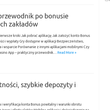
przewodnik po bonusie
ach zakładów
pierwsze kroki Jak pobrać aplikację Jak założyć konto Bonus
ści i wypłaty Gry dostępne w aplikacji Bezpieczeństwo,
ta i wsparcie Porównanie z innymi aplikacjami mobilnymi Czy
Casino App – praktyczny przewodnik…
Read More »
ności, szybkie depozyty i
 i weryfikacja konta Bonus powitalny i warunki obrotu