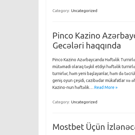
Category:
Uncategorized
Pinco Kazino Azərbayc
Gecələri haqqında
Pinco Kazino Azərbaycanda Həftəlik Turnirl
mütəmadi olaraq təşkil etdiyi həftəlik turnir
turnirlər, həm yeni başlayanlar, həm də təcrü
geniş oyun çeşidi, cazibədar mükafatlar və ə
Kazino-nun həftəlik…
Read More »
Category:
Uncategorized
Mostbet Üçün İzlənəcə