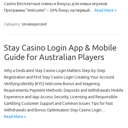
Casino Бесплатные спины и бонусы для новых игроков
Программа “Welcome” – 50% бонус на первый…
Read More »
Category:
Uncategorized
Stay Casino Login App & Mobile
Guide for Australian Players
Why a Dedicated Stay Casino Login Matters Step‑by‑Step
Registration and First Stay Casino Login Creating Your Account
Verifying Identity (KYC) Welcome Bonus and Wagering
Requirements Payment Methods: Deposits and Withdrawals Mobile
Experience and App Access Security, Licensing and Responsible
Gambling Customer Support and Common Issues Tips for Fast
Withdrawals and Bonus Optimisation Stay Casino Login…
Read More »