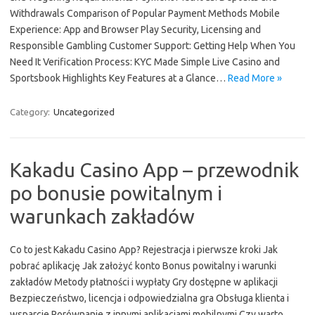
Withdrawals Comparison of Popular Payment Methods Mobile
Experience: App and Browser Play Security, Licensing and
Responsible Gambling Customer Support: Getting Help When You
Need It Verification Process: KYC Made Simple Live Casino and
Sportsbook Highlights Key Features at a Glance…
Read More »
Category:
Uncategorized
Kakadu Casino App – przewodnik
po bonusie powitalnym i
warunkach zakładów
Co to jest Kakadu Casino App? Rejestracja i pierwsze kroki Jak
pobrać aplikację Jak założyć konto Bonus powitalny i warunki
zakładów Metody płatności i wypłaty Gry dostępne w aplikacji
Bezpieczeństwo, licencja i odpowiedzialna gra Obsługa klienta i
wsparcie Porównanie z innymi aplikacjami mobilnymi Czy warto