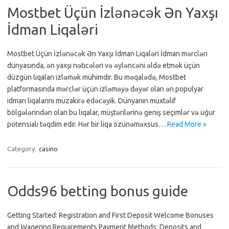
Mostbet Üçün İzlənəcək Ən Yaxşı
İdman Liqaləri
Mostbet Üçün İzlənəcək Ən Yaxşı İdman Liqaləri İdman mərcləri
dünyasında, ən yaxşı nəticələri və əyləncəni əldə etmək üçün
düzgün liqaları izləmək mühimdir. Bu məqalədə, Mostbet
platformasında mərclər üçün izləməyə dəyər olan ən populyar
idman liqalarını müzakirə edəcəyik. Dünyanın müxtəlif
bölgələrindən olan bu liqalar, müştərilərinə geniş seçimlər və uğur
potensialı təqdim edir. Hər bir liqa özünəməxsus…
Read More »
Category:
casino
Odds96 betting bonus guide
Getting Started: Registration and First Deposit Welcome Bonuses
and Wagering Requirements Payment Methods: Deposits and