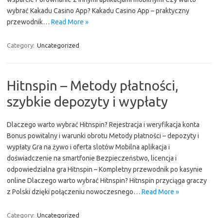
wybrać Kakadu Casino App? Kakadu Casino App – praktyczny
przewodnik…
Read More »
Category:
Uncategorized
Hitnspin – Metody płatności,
szybkie depozyty i wypłaty
Dlaczego warto wybrać Hitnspin? Rejestracja i weryfikacja konta
Bonus powitalny i warunki obrotu Metody płatności – depozyty i
wypłaty Gra na żywo i oferta slotów Mobilna aplikacja i
doświadczenie na smartfonie Bezpieczeństwo, licencja i
odpowiedzialna gra Hitnspin – Kompletny przewodnik po kasynie
online Dlaczego warto wybrać Hitnspin? Hitnspin przyciąga graczy
z Polski dzięki połączeniu nowoczesnego…
Read More »
Category:
Uncategorized