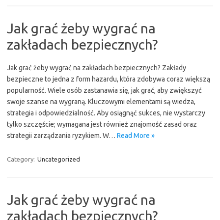
Jak grać żeby wygrać na
zakładach bezpiecznych?
Jak grać żeby wygrać na zakładach bezpiecznych? Zakłady
bezpieczne to jedna z form hazardu, która zdobywa coraz większą
popularność. Wiele osób zastanawia się, jak grać, aby zwiększyć
swoje szanse na wygraną. Kluczowymi elementami są wiedza,
strategia i odpowiedzialność. Aby osiągnąć sukces, nie wystarczy
tylko szczęście; wymagana jest również znajomość zasad oraz
strategii zarządzania ryzykiem. W…
Read More »
Category:
Uncategorized
Jak grać żeby wygrać na
zakładach bezpiecznych?