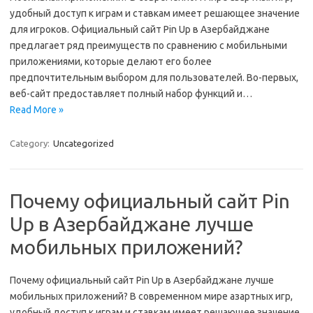
удобный доступ к играм и ставкам имеет решающее значение
для игроков. Официальный сайт Pin Up в Азербайджане
предлагает ряд преимуществ по сравнению с мобильными
приложениями, которые делают его более
предпочтительным выбором для пользователей. Во-первых,
веб-сайт предоставляет полный набор функций и…
Read More »
Category:
Uncategorized
Почему официальный сайт Pin
Up в Азербайджане лучше
мобильных приложений?
Почему официальный сайт Pin Up в Азербайджане лучше
мобильных приложений? В современном мире азартных игр,
удобный доступ к играм и ставкам имеет решающее значение