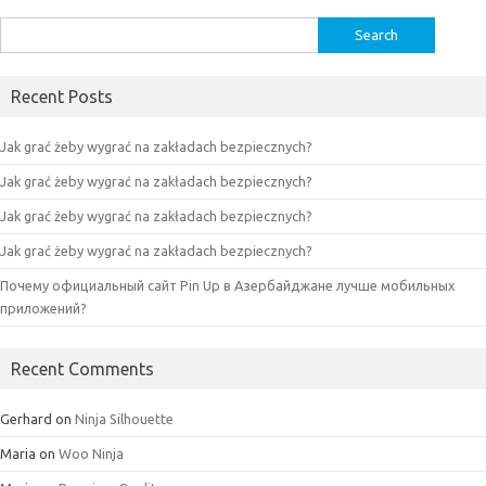
Search
for:
Recent Posts
Jak grać żeby wygrać na zakładach bezpiecznych?
Jak grać żeby wygrać na zakładach bezpiecznych?
Jak grać żeby wygrać na zakładach bezpiecznych?
Jak grać żeby wygrać na zakładach bezpiecznych?
Почему официальный сайт Pin Up в Азербайджане лучше мобильных
приложений?
Recent Comments
Gerhard
on
Ninja Silhouette
Maria
on
Woo Ninja