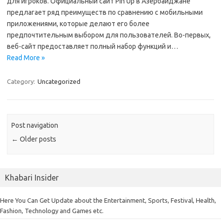
для игроков. Официальный сайт Pin Up в Азербайджане
предлагает ряд преимуществ по сравнению с мобильными
приложениями, которые делают его более
предпочтительным выбором для пользователей. Во-первых,
веб-сайт предоставляет полный набор функций и…
Read More »
Category:
Uncategorized
Post navigation
←
Older posts
Khabari Insider
Here You Can Get Update about the Entertainment, Sports, Festival, Health,
Fashion, Technology and Games etc.