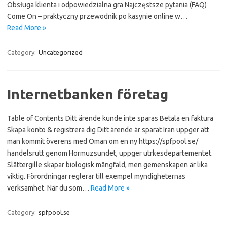
Obsługa klienta i odpowiedzialna gra Najczęstsze pytania (FAQ)
Come On – praktyczny przewodnik po kasynie online w…
Read More »
Category:
Uncategorized
Internetbanken företag
Table of Contents Ditt ärende kunde inte sparas Betala en faktura
Skapa konto & registrera dig Ditt ärende är sparat Iran uppger att
man kommit överens med Oman om en ny https://spfpool.se/
handelsrutt genom Hormuzsundet, uppger utrkesdepartementet.
Slåttergille skapar biologisk mångfald, men gemenskapen är lika
viktig. Förordningar reglerar till exempel myndigheternas
verksamhet. När du som…
Read More »
Category:
spfpool.se