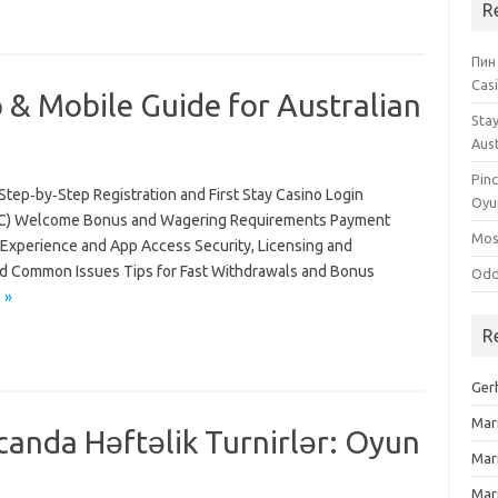
R
Пин
Cas
 & Mobile Guide for Australian
Sta
Aust
Pin
tep‑by‑Step Registration and First Stay Casino Login
Oyu
(KYC) Welcome Bonus and Wagering Requirements Payment
Mos
Experience and App Access Security, Licensing and
d Common Issues Tips for Fast Withdrawals and Bonus
Odd
 »
R
Ger
Mar
anda Həftəlik Turnirlər: Oyun
Mar
Mar