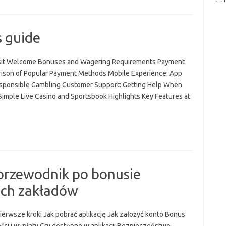
 guide
eposit Welcome Bonuses and Wagering Requirements Payment
ison of Popular Payment Methods Mobile Experience: App
Responsible Gambling Customer Support: Getting Help When
Simple Live Casino and Sportsbook Highlights Key Features at
przewodnik po bonusie
ach zakładów
pierwsze kroki Jak pobrać aplikację Jak założyć konto Bonus