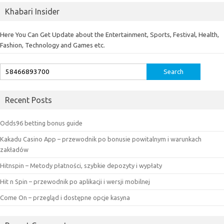
Khabari Insider
Here You Can Get Update about the Entertainment, Sports, Festival, Health,
Fashion, Technology and Games etc.
Search
for:
Recent Posts
Odds96 betting bonus guide
Kakadu Casino App – przewodnik po bonusie powitalnym i warunkach
zakładów
Hitnspin – Metody płatności, szybkie depozyty i wypłaty
Hit n Spin – przewodnik po aplikacji i wersji mobilnej
Come On – przegląd i dostępne opcje kasyna