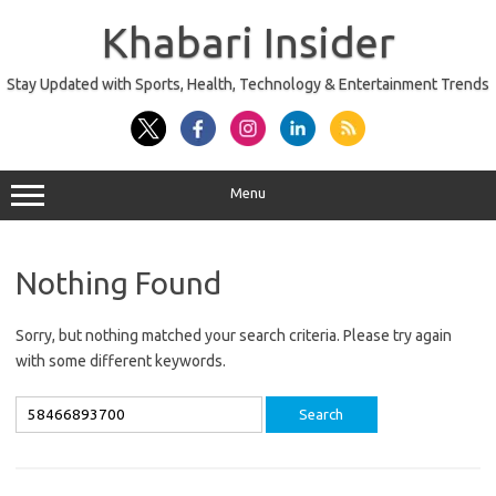
Skip
to
Khabari Insider
content
Stay Updated with Sports, Health, Technology & Entertainment Trends
Menu
Nothing Found
Sorry, but nothing matched your search criteria. Please try again
with some different keywords.
Search
for: