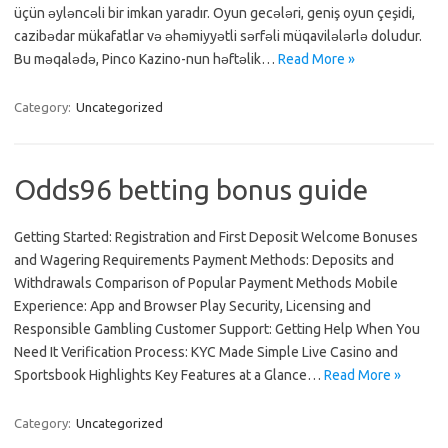
üçün əyləncəli bir imkan yaradır. Oyun gecələri, geniş oyun çeşidi,
cazibədar mükafatlar və əhəmiyyətli sərfəli müqavilələrlə doludur.
Bu məqalədə, Pinco Kazino-nun həftəlik…
Read More »
Category:
Uncategorized
Odds96 betting bonus guide
Getting Started: Registration and First Deposit Welcome Bonuses
and Wagering Requirements Payment Methods: Deposits and
Withdrawals Comparison of Popular Payment Methods Mobile
Experience: App and Browser Play Security, Licensing and
Responsible Gambling Customer Support: Getting Help When You
Need It Verification Process: KYC Made Simple Live Casino and
Sportsbook Highlights Key Features at a Glance…
Read More »
Category:
Uncategorized