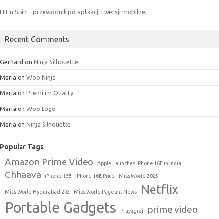
Hit n Spin – przewodnik po aplikacji i wersji mobilnej
Recent Comments
Gerhard
on
Ninja Silhouette
Maria
on
Woo Ninja
Maria
on
Premium Quality
Maria
on
Woo Logo
Maria
on
Ninja Silhouette
Popular Tags
Amazon Prime Video
Apple Launches iPhone 16E in India
Chhaava
iPhone 16E
iPhone 16E Price
Miss World 2025
Netflix
Miss World Hyderabad 202
Miss World Pageant News
Portable Gadgets
prime video
Prayagraj