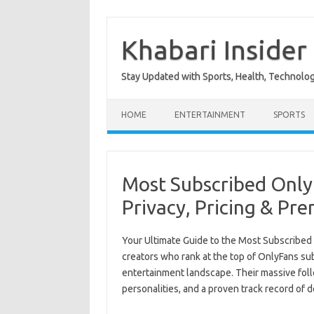
Skip
to
content
Khabari Insider
Stay Updated with Sports, Health, Technolo
HOME
ENTERTAINMENT
SPORTS
Most Subscribed Onl
Privacy, Pricing & Pr
Your Ultimate Guide to the Most Subscribe
creators who rank at the top of OnlyFans sub
entertainment landscape. Their massive foll
personalities, and a proven track record of 