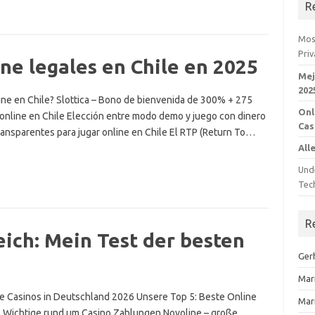
R
Mos
Priv
ne legales en Chile en 2025
Mej
202
ine en Chile? Slottica – Bono de bienvenida de 300% + 275
Onl
 online en Chile Elección entre modo demo y juego con dinero
Cas
transparentes para jugar online en Chile El RTP (Return To…
All
Und
Tec
R
eich: Mein Test der besten
Ger
Mar
e Casinos in Deutschland 2026 Unsere Top 5: Beste Online
Mar
es Wichtige rund um Casino Zahlungen Novoline – große