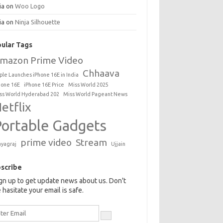
ia
on
Woo Logo
ia
on
Ninja Silhouette
ular Tags
mazon Prime Video
Chhaava
ple Launches iPhone 16E in India
hone 16E
iPhone 16E Price
Miss World 2025
ss World Hyderabad 202
Miss World Pageant News
etflix
Portable Gadgets
prime video
Stream
ayagraj
Ujjain
scribe
gn up to get update news about us. Don't
 hasitate your email is safe.