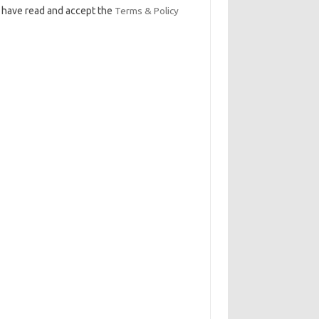
I have read and accept the
Terms & Policy