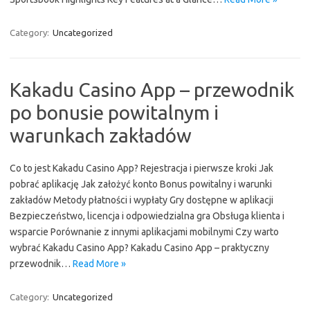
Category:
Uncategorized
Kakadu Casino App – przewodnik
po bonusie powitalnym i
warunkach zakładów
Co to jest Kakadu Casino App? Rejestracja i pierwsze kroki Jak
pobrać aplikację Jak założyć konto Bonus powitalny i warunki
zakładów Metody płatności i wypłaty Gry dostępne w aplikacji
Bezpieczeństwo, licencja i odpowiedzialna gra Obsługa klienta i
wsparcie Porównanie z innymi aplikacjami mobilnymi Czy warto
wybrać Kakadu Casino App? Kakadu Casino App – praktyczny
przewodnik…
Read More »
Category:
Uncategorized