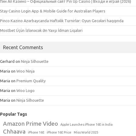
Пин Ап Казино – Официальный сайт Pin Up Casino | Входи и играй (2026)
Stay Casino Login App & Mobile Guide for Australian Players
Pinco Kazino Azərbaycanda Həftəlik Turnirlər: Oyun Gecələri haqqında
Mostbet Üçün İzlənəcək Ən Yaxşı İdman Liqaləri
Recent Comments
Gerhard
on
Ninja Silhouette
Maria
on
Woo Ninja
Maria
on
Premium Quality
Maria
on
Woo Logo
Maria
on
Ninja Silhouette
Popular Tags
Amazon Prime Video
Apple Launches iPhone 16E in India
Chhaava
iPhone 16E
iPhone 16E Price
Miss World 2025