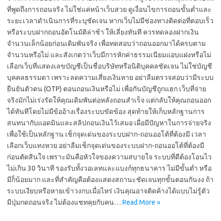
ที่พูดถึงการถอนจริง ไม่ใช่แค่หน้าเว็บสวย ดูเงื่อนไขการถอนขั้นต่ำและ
ระยะเวลาดำเนินการที่ระบุชัดเจน หากเว็บไม่มีช่องทางติดต่อที่ตอบเร็ว
หรือระบบฝากถอนอัตโนมัติล่าช้า ให้เลี่ยงทันที ควรทดลองฝากเงิน
จำนวนเล็กน้อยก่อนเดิมพันจริง เพื่อทดสอบว่าถอนออกมาได้ครบตาม
จำนวนหรือไม่ และสังเกตว่าเว็บมีการหักค่าธรรมเนียมแอบแฝงหรือไม่
เลือกเว็บที่แสดงเลขบัญชีเป็นชื่อบริษัทหรือนิติบุคคลชัดเจน ไม่ใช่บัญชี
บุคคลธรรมดา เพราะลดความเสี่ยงเงินหาย อย่าลืมตรวจสอบว่ามีระบบ
ยืนยันตัวตน (OTP) ตอนถอนเงินหรือไม่ เพื่อกันบัญชีถูกแฮก เว็บที่จ่าย
จริงมักไม่เร่งรัดให้คุณเดิมพันต่อหลังถอนสำเร็จ แต่กลับให้คุณถอนออก
ได้ทันทีโดยไม่มีข้ออ้างเรื่องระบบขัดข้อง สุดท้ายให้เก็บหลักฐานการ
สนทนากับแอดมินและสลิปถอนเงินไว้เสมอ เผื่อมีปัญหาในการจ่ายจริง
เพื่อใช้เป็นหลักฐาน เช็กจุดเด่นของระบบฝาก-ถอนออโต้ที่ต้องมี เวลา
เลือกเว็บแทงหวย อย่าลืมเช็กจุดเด่นของระบบฝาก-ถอนออโต้ที่ต้องมี
ก่อนตัดสินใจ เพราะมันคือหัวใจของความสบายใจ ระบบที่ดีต้องโอนไว
ไม่เกิน 30 วินาที รองรับทั้งวอเลทและแบงก์ทุกธนาคาร ไม่มีขั้นต่ำ หรือ
มีก็น้อยมาก และที่สำคัญคือต้องแสดงสถานะชัดเจนทุกขั้นตอนกันงง ถ้า
ระบบเงียบหรือหายเข้าวงกบเมื่อไหร่ เงินคุณอาจติดค้างได้แบบไม่รู้ตัว
มีปุ่มกดถอนจริง ไม่ต้องแชทคุยกับคน…
Read More »