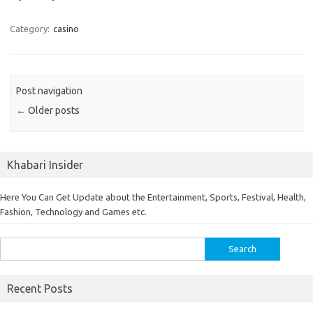
Category:
casino
Post navigation
←
Older posts
Khabari Insider
Here You Can Get Update about the Entertainment, Sports, Festival, Health,
Fashion, Technology and Games etc.
Search
for:
Recent Posts