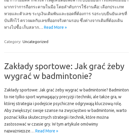
ถือ การไม่มีสลากจริงทำให้ผู้เล่นต้องพึ่งพาระบบยืนยันการแทงที่แม่นยำ
มากกว่าการถือกระดาษในมือ โดยลำดับการใช้งานคือ: เลือกประเภท
หวยและตัวเลข ระบุเงินเดิมพันและยอดที่ต้องการ รอระบบยืนยันเลขที่
บันทึกไว้ ตรวจผลกับเลขที่ออกจริงตามรอบ ซึ่งต่างจากเดิมที่ต้องเดิน
ทางไปซื้อ เก็บสลาก…
Read More »
Category:
Uncategorized
Zakłady sportowe: Jak grać żeby
wygrać w badmintonie?
Zakłady sportowe: Jak grać żeby wygrać w badmintonie? Badminton
to nie tylko sport wymagający precyzji i techniki, ale także gra, w
której strategia i podejście psychiczne odgrywają kluczową rolę.
Aby zwiększyć swoje szanse na zwycięstwo w badmintonie, warto
poznać kilka skutecznych strategii i technik, które można
zastosować w czasie gry. W tym artykule omówimy
najważniejsze…
Read More »