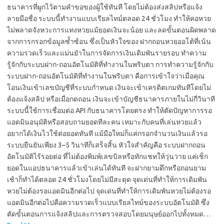
ธนาคารที่ผูกไว้ตามคำขอของผู้ใช้ทันที โดยไม่ต้องส่งสลิปหรือแจ้ง
ลายมือชื่อ ระบบนี้ทำงานแบบเรียลไทม์ตลอด 24 ชั่วโมง ทำให้คอหวย
ไม่พลาดจังหวะการแทงหวยแม้ยอดเงินจะน้อย และลดขั้นตอนผิดพลาด
จากการกรอกข้อมูลซ้ำซ้อน ซึ่งเป็นหัวใจของ ฝากถอนหวยออโต้ที่เน้น
ความรวดเร็วและแม่นยำในการจัดการเงินเดิมพันรายรอบ ทำความ
รู้จักกับระบบฝาก-ถอนอัตโนมัติที่ทำงานในพริบตา การทำความรู้จักกับ
ระบบฝาก-ถอนอัตโนมัติที่ทำงานในพริบตา คือการเข้าใจว่าเมื่อคุณ
โอนเงินเข้าเลขบัญชีที่ระบบกำหนด เงินจะเข้าเครดิตเกมทันทีโดยไม่
ต้องแจ้งสลิป หรือเมื่อกดถอน เงินจะเข้าบัญชีธนาคารภายในไม่กี่วินาที
ระบบนี้ใช้การเชื่อมต่อ API กับธนาคารโดยตรง ทำให้ตัดปัญหาการรอ
แอดมินอนุมัติหรือสอบถามยอดทีละคน เหมาะกับคนที่เล่นหวยแล้ว
อยากได้เงินไวใช้ต่อยอดทันที แม้มือใหม่ก็แค่กรอกจำนวนเงินแล้วรอ
ระบบยืนยันเพียง 3–5 วินาทีก็เสร็จสิ้น หัวใจสำคัญคือ ระบบฝากถอน
อัตโนมัติไร้รอยต่อ ที่ไม่ต้องพิมพ์เลขบิลหรือทักแชทให้วุ่นวาย แค่เช็ก
ยอดในแอปธนาคารแล้วเข้าเล่นได้ทันที จะฝากยามดึกหรือถอนยาม
เช้าก็ทำได้ตลอด 24 ชั่วโมงโดยไม่มีสะดุด จุดเด่นที่ทำให้การเดิมพัน
หวยไม่ต้องรอแอดมินอีกต่อไป จุดเด่นที่ทำให้การเดิมพันหวยไม่ต้องรอ
แอดมินอีกต่อไปคือความรวดเร็วแบบเรียลไทม์ของระบบอัตโนมัติ ซึ่ง
ตัดขั้นตอนการแจ้งสลิปและการตรวจสอบโดยมนุษย์ออกไปทั้งหมด…