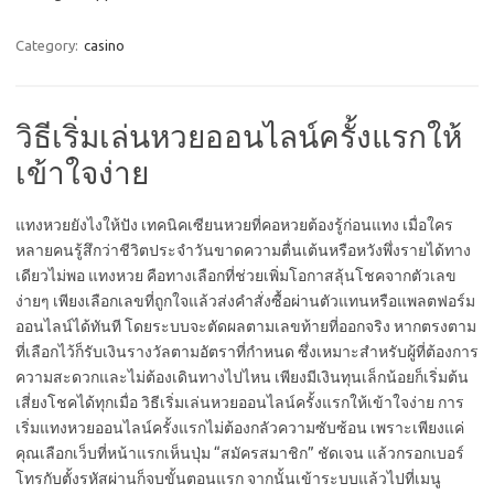
Category:
casino
วิธีเริ่มเล่นหวยออนไลน์ครั้งแรกให้
เข้าใจง่าย
แทงหวยยังไงให้ปัง เทคนิคเซียนหวยที่คอหวยต้องรู้ก่อนแทง เมื่อใคร
หลายคนรู้สึกว่าชีวิตประจำวันขาดความตื่นเต้นหรือหวังพึ่งรายได้ทาง
เดียวไม่พอ แทงหวย คือทางเลือกที่ช่วยเพิ่มโอกาสลุ้นโชคจากตัวเลข
ง่ายๆ เพียงเลือกเลขที่ถูกใจแล้วส่งคำสั่งซื้อผ่านตัวแทนหรือแพลตฟอร์ม
ออนไลน์ได้ทันที โดยระบบจะตัดผลตามเลขท้ายที่ออกจริง หากตรงตาม
ที่เลือกไว้ก็รับเงินรางวัลตามอัตราที่กำหนด ซึ่งเหมาะสำหรับผู้ที่ต้องการ
ความสะดวกและไม่ต้องเดินทางไปไหน เพียงมีเงินทุนเล็กน้อยก็เริ่มต้น
เสี่ยงโชคได้ทุกเมื่อ วิธีเริ่มเล่นหวยออนไลน์ครั้งแรกให้เข้าใจง่าย การ
เริ่มแทงหวยออนไลน์ครั้งแรกไม่ต้องกลัวความซับซ้อน เพราะเพียงแค่
คุณเลือกเว็บที่หน้าแรกเห็นปุ่ม “สมัครสมาชิก” ชัดเจน แล้วกรอกเบอร์
โทรกับตั้งรหัสผ่านก็จบขั้นตอนแรก จากนั้นเข้าระบบแล้วไปที่เมนู