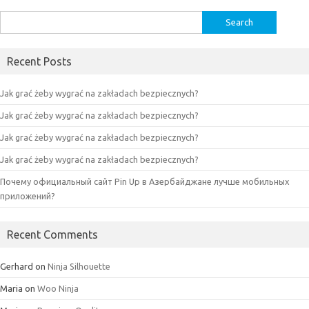
Search
for:
Recent Posts
Jak grać żeby wygrać na zakładach bezpiecznych?
Jak grać żeby wygrać na zakładach bezpiecznych?
Jak grać żeby wygrać na zakładach bezpiecznych?
Jak grać żeby wygrać na zakładach bezpiecznych?
Почему официальный сайт Pin Up в Азербайджане лучше мобильных
приложений?
Recent Comments
Gerhard
on
Ninja Silhouette
Maria
on
Woo Ninja