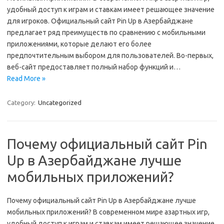
удобный доступ к играм и ставкам имеет решающее значение
для игроков. Официальный сайт Pin Up в Азербайджане
предлагает ряд преимуществ по сравнению с мобильными
приложениями, которые делают его более
предпочтительным выбором для пользователей. Во-первых,
веб-сайт предоставляет полный набор функций и…
Read More »
Category:
Uncategorized
Почему официальный сайт Pin
Up в Азербайджане лучше
мобильных приложений?
Почему официальный сайт Pin Up в Азербайджане лучше
мобильных приложений? В современном мире азартных игр,
удобный доступ к играм и ставкам имеет решающее значение