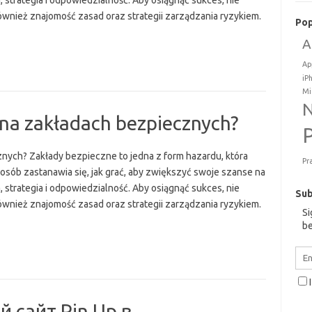
strategia i odpowiedzialność. Aby osiągnąć sukces, nie
ównież znajomość zasad oraz strategii zarządzania ryzykiem.
Pop
A
Ap
iP
Mi
N
 na zakładach bezpiecznych?
nych? Zakłady bezpieczne to jedna z form hazardu, która
Pr
sób zastanawia się, jak grać, aby zwiększyć swoje szanse na
strategia i odpowiedzialność. Aby osiągnąć sukces, nie
Sub
ównież znajomość zasad oraz strategii zarządzania ryzykiem.
Si
be
 сайт Pin Up в