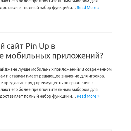
лают его более предпочтительным выбором для
редоставляет полный набор функций и…
Read More »
 сайт Pin Up в
е мобильных приложений?
рбайджане лучше мобильных приложений? В современном
рам и ставкам имеет решающее значение для игроков.
не предлагает ряд преимуществ по сравнению с
лают его более предпочтительным выбором для
редоставляет полный набор функций и…
Read More »