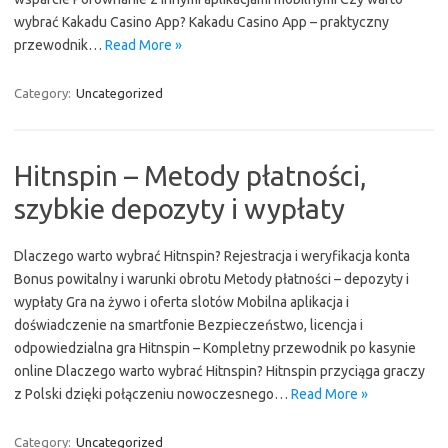
wybrać Kakadu Casino App? Kakadu Casino App – praktyczny
przewodnik…
Read More »
Category:
Uncategorized
Hitnspin – Metody płatności,
szybkie depozyty i wypłaty
Dlaczego warto wybrać Hitnspin? Rejestracja i weryfikacja konta
Bonus powitalny i warunki obrotu Metody płatności – depozyty i
wypłaty Gra na żywo i oferta slotów Mobilna aplikacja i
doświadczenie na smartfonie Bezpieczeństwo, licencja i
odpowiedzialna gra Hitnspin – Kompletny przewodnik po kasynie
online Dlaczego warto wybrać Hitnspin? Hitnspin przyciąga graczy
z Polski dzięki połączeniu nowoczesnego…
Read More »
Category:
Uncategorized