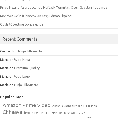
Pinco Kazino Azərbaycanda Həftəlik Turnirlər: Oyun Gecələri haqqında
Mostbet Üçün İzlənəcək Ən Yaxşı İdman Liqaləri
Odds96 betting bonus guide
Recent Comments
Gerhard
on
Ninja Silhouette
Maria
on
Woo Ninja
Maria
on
Premium Quality
Maria
on
Woo Logo
Maria
on
Ninja Silhouette
Popular Tags
Amazon Prime Video
Apple Launches iPhone 16E in India
Chhaava
iPhone 16E
iPhone 16E Price
Miss World 2025