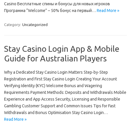
Casino Бесплатные спины и бонусы для новых игроков
Программа “Welcome” – 50% бонус на первый…
Read More »
Category:
Uncategorized
Stay Casino Login App & Mobile
Guide for Australian Players
Why a Dedicated Stay Casino Login Matters Step‑by‑Step
Registration and First Stay Casino Login Creating Your Account
Verifying Identity (KYC) Welcome Bonus and Wagering
Requirements Payment Methods: Deposits and Withdrawals Mobile
Experience and App Access Security, Licensing and Responsible
Gambling Customer Support and Common Issues Tips for Fast
Withdrawals and Bonus Optimisation Stay Casino Login…
Read More »