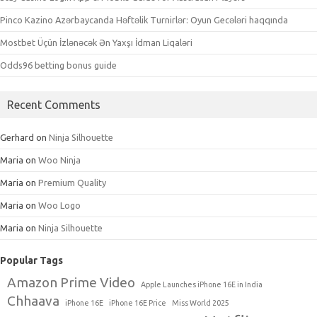
Pinco Kazino Azərbaycanda Həftəlik Turnirlər: Oyun Gecələri haqqında
Mostbet Üçün İzlənəcək Ən Yaxşı İdman Liqaləri
Odds96 betting bonus guide
Recent Comments
Gerhard
on
Ninja Silhouette
Maria
on
Woo Ninja
Maria
on
Premium Quality
Maria
on
Woo Logo
Maria
on
Ninja Silhouette
Popular Tags
Amazon Prime Video
Apple Launches iPhone 16E in India
Chhaava
iPhone 16E
iPhone 16E Price
Miss World 2025