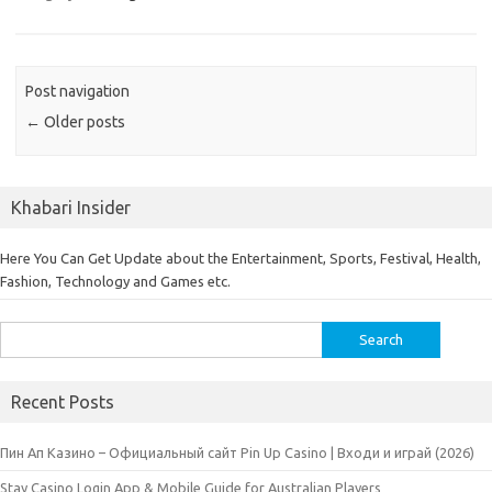
Post navigation
←
Older posts
Khabari Insider
Here You Can Get Update about the Entertainment, Sports, Festival, Health,
Fashion, Technology and Games etc.
Search
for:
Recent Posts
Пин Ап Казино – Официальный сайт Pin Up Casino | Входи и играй (2026)
Stay Casino Login App & Mobile Guide for Australian Players