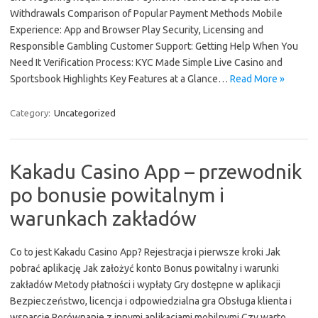
Withdrawals Comparison of Popular Payment Methods Mobile
Experience: App and Browser Play Security, Licensing and
Responsible Gambling Customer Support: Getting Help When You
Need It Verification Process: KYC Made Simple Live Casino and
Sportsbook Highlights Key Features at a Glance…
Read More »
Category:
Uncategorized
Kakadu Casino App – przewodnik
po bonusie powitalnym i
warunkach zakładów
Co to jest Kakadu Casino App? Rejestracja i pierwsze kroki Jak
pobrać aplikację Jak założyć konto Bonus powitalny i warunki
zakładów Metody płatności i wypłaty Gry dostępne w aplikacji
Bezpieczeństwo, licencja i odpowiedzialna gra Obsługa klienta i
wsparcie Porównanie z innymi aplikacjami mobilnymi Czy warto