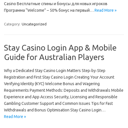
Casino Бесплатные спины и бонусы для новых игроков
Программа “Welcome” – 50% бонус на первый…
Read More »
Category:
Uncategorized
Stay Casino Login App & Mobile
Guide for Australian Players
Why a Dedicated Stay Casino Login Matters Step‑by‑Step
Registration and First Stay Casino Login Creating Your Account
Verifying Identity (KYC) Welcome Bonus and Wagering
Requirements Payment Methods: Deposits and Withdrawals Mobile
Experience and App Access Security, Licensing and Responsible
Gambling Customer Support and Common Issues Tips for Fast
Withdrawals and Bonus Optimisation Stay Casino Login…
Read More »