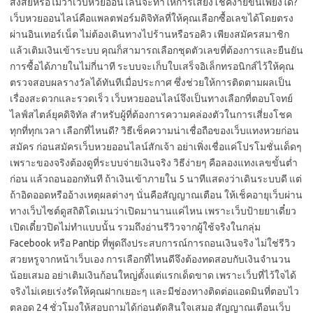
สงสัยหรือไม่ว่าเว็บหวยออนไลน์จะทำให้การเสี่ยงโชคง่ายขึ้นเพียงใด?
เว็บหวยออนไลน์คือแพลตฟอร์มดิจิทัลที่ให้คุณเลือกซื้อเลขได้โดยตรง
ผ่านอินเทอร์เน็ต ไม่ต้องเดินทางไปร้านหรือรอคิว เพียงสมัครสมาชิก
แล้วเติมเงินเข้าระบบ คุณก็สามารถเลือกชุดตัวเลขที่ต้องการและยืนยัน
การซื้อได้ภายในไม่กี่นาที ระบบจะเก็บใบเสร็จอิเล็กทรอนิกส์ไว้ให้คุณ
ตรวจสอบผลรางวัลได้ทันทีเมื่อประกาศ ซึ่งช่วยให้การติดตามผลเป็น
เรื่องสะดวกและรวดเร็ว เว็บหวยออนไลน์จึงเป็นทางเลือกที่ตอบโจทย์
ไลฟ์สไตล์ยุคดิจิทัล สำหรับผู้ที่ต้องการความคล่องตัวในการเสี่ยงโชค
ทุกที่ทุกเวลา เลือกที่ไหนดี? วิธีเช็คความน่าเชื่อถือของเว็บแทงหวยก่อน
สมัคร ก่อนสมัครเว็บหวยออนไลน์สักเจ้า อย่าเพิ่งเชื่อแค่โปรโมชั่นเด็ดๆ
เพราะของจริงต้องดูที่ระบบจ่ายเงินจริง วิธีง่ายๆ คือลองแทงเลขขั้นต่ำ
ก่อน แล้วถอนออกทันที ถ้าเงินเข้าภายใน 5 นาทีแสดงว่าเดินระบบดี แต่
ถ้าอิดออดหรืออ้างเหตุผลต่างๆ นั่นคือสัญญาณเตือน ให้เช็คอายุเว็บผ่าน
ทางเว็บไซต์ดูสถิติโดเมนว่าเปิดมานานแค่ไหน เพราะเว็บป้ายยาเดี๋ยว
เปิดเดี๋ยวปิดไม่ทำแบบนั้น รวมถึงอ่านรีวิวจากผู้ใช้จริงในกลุ่ม
Facebook หรือ Pantip ที่พูดถึงประสบการณ์การถอนเงินจริง ไม่ใช่รีวิว
สวยหรูจากหน้าเว็บเอง การเลือกที่ไหนดีจึงต้องทดสอบกับเงินจำนวน
น้อยเสมอ อย่าเติมเงินก้อนใหญ่ตั้งแต่แรกเด็ดขาด เพราะเว็บที่ไว้ใจได้
จริงไม่เคยเร่งรัดให้คุณฝากเยอะๆ และมีช่องทางติดต่อแอดมินที่ตอบไว
ตลอด 24 ชั่วโมงให้สอบถามได้ก่อนตัดสินใจเสมอ สัญญาณเตือนเว็บ