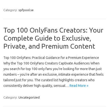
Category:
spfpool.se
Top 100 OnlyFans Creators: Your
Complete Guide to Exclusive,
Private, and Premium Content
Top 100 OnlyFans: Practical Guidance for a Premium Experience
Why the Top 100 OnlyFans Creators Captivate Audiences When
you search for top 100 only fans you’re looking for more than just
numbers – you’re after an exclusive, intimate experience that feels
tailored just for you. The curated list highlights creators who
consistently deliver high‑quality, sensual…
Read More »
Category:
Uncategorized