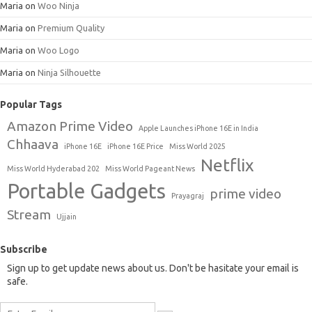
Maria
on
Woo Ninja
Maria
on
Premium Quality
Maria
on
Woo Logo
Maria
on
Ninja Silhouette
Popular Tags
Amazon Prime Video
Apple Launches iPhone 16E in India
Chhaava
iPhone 16E
iPhone 16E Price
Miss World 2025
Netflix
Miss World Hyderabad 202
Miss World Pageant News
Portable Gadgets
prime video
Prayagraj
Stream
Ujjain
Subscribe
Sign up to get update news about us. Don't be hasitate your email is
safe.