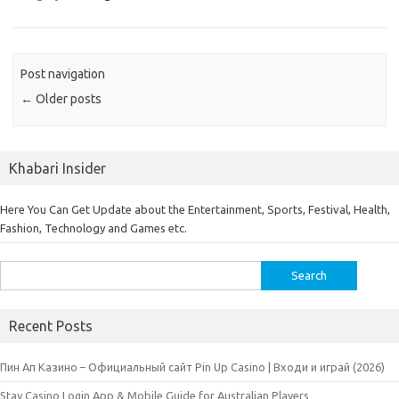
Post navigation
←
Older posts
Khabari Insider
Here You Can Get Update about the Entertainment, Sports, Festival, Health,
Fashion, Technology and Games etc.
Search
for:
Recent Posts
Пин Ап Казино – Официальный сайт Pin Up Casino | Входи и играй (2026)
Stay Casino Login App & Mobile Guide for Australian Players