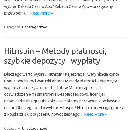
wybrać Kakadu Casino App? Kakadu Casino App – praktyczny
przewodnik…
Read More »
Category:
Uncategorized
Hitnspin – Metody płatności,
szybkie depozyty i wypłaty
Dlaczego warto wybrać Hitnspin? Rejestracja i weryfikacja konta
Bonus powitalny i warunki obrotu Metody płatności – depozyty i
wypłaty Gra na żywo i oferta slotów Mobilna aplikacja i
doświadczenie na smartfonie Bezpieczeństwo, licencja i
odpowiedzialna gra Hitnspin – Kompletny przewodnik po kasynie
online Dlaczego warto wybrać Hitnspin? Hitnspin przyciąga graczy
z Polski dzięki połączeniu nowoczesnego…
Read More »
Category:
Uncategorized