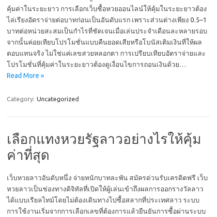
คุ้มค่าในระยะยาว การเลือกเว็บซื้อหวยออนไลน์ให้คุ้มในระยะยาวต้อง
ไล่เรียงอัตราจ่ายต่อบาทก่อนเป็นอันดับแรก เพราะส่วนต่างเพียง 0.5–1
บาทต่อหน่วยสะสมเป็นกำไรที่ชัดเจนเมื่อเล่นประจำเดือนละหลายรอบ
จากนั้นค่อยเทียบโปรโมชั่นแบบคืนยอดเสียหรือโบนัสเติมเงินที่ให้ผล
ตอบแทนจริง ไม่ใช่แค่เลขสวยหลอกตา การเปรียบเทียบอัตราจ่ายและ
โปรโมชั่นที่คุ้มค่าในระยะยาวต้องดูเงื่อนไขการถอนเงินด้วย…
Read More »
Category:
Uncategorized
เลือกแทงหวยรัฐลาวอย่างไรให้คุ้ม
ค่าที่สุด
เว็บหวยลาวอันดับหนึ่ง จ่ายหนักบาทละพัน สมัครด่วนรับเครดิตฟรี เว็บ
หวยลาวเป็นช่องทางดิจิทัลที่เปิดให้ผู้เล่นเข้าถึงผลการออกรางวัลลาว
ได้แบบเรียลไทม์โดยไม่ต้องเดินทางไปซื้อสลากที่ประเทศลาว ระบบ
การใช้งานเริ่มจากการเลือกเลขที่ต้องการแล้วยืนยันการซื้อผ่านระบบ