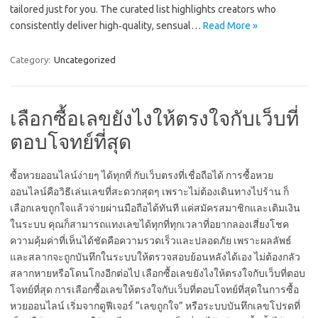
tailored just for you. The curated list highlights creators who
consistently deliver high‑quality, sensual…
Read More »
Category:
Uncategorized
เลือกซื้อเลขยังไงให้ตรงใจกับเว็บที่
ตอบโจทย์ที่สุด
ซื้อหวยออนไลน์ง่ายๆ ได้ทุกที่ กับเว็บตรงที่เชื่อถือได้ การซื้อหวย
ออนไลน์คือวิธีเล่นเลขที่สะดวกสุดๆ เพราะไม่ต้องเดินทางไปร้าน ก็
เลือกเลขถูกใจแล้วจ่ายผ่านมือถือได้ทันที แค่สมัครสมาชิกและเติมเงิน
ในระบบ คุณก็สามารถแทงเลขได้ทุกที่ทุกเวลาที่อยากลองเสี่ยงโชค
ความคุ้มค่าที่เห็นได้ชัดคือความรวดเร็วและปลอดภัย เพราะผลลัพธ์
และสลากจะถูกบันทึกในระบบให้ตรวจสอบย้อนหลังได้เอง ไม่ต้องกลัว
สลากหายหรือโดนโกงอีกต่อไป เลือกซื้อเลขยังไงให้ตรงใจกับเว็บที่ตอบ
โจทย์ที่สุด การเลือกซื้อเลขให้ตรงใจกับเว็บที่ตอบโจทย์ที่สุดในการซื้อ
หวยออนไลน์ เริ่มจากดูฟีเจอร์ “เลขถูกใจ” หรือระบบบันทึกเลขโปรดที่