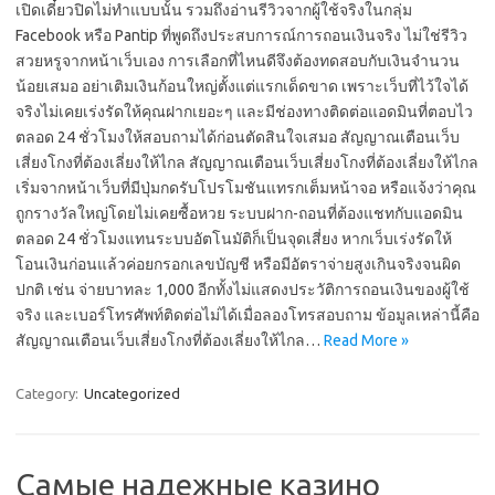
เปิดเดี๋ยวปิดไม่ทำแบบนั้น รวมถึงอ่านรีวิวจากผู้ใช้จริงในกลุ่ม
Facebook หรือ Pantip ที่พูดถึงประสบการณ์การถอนเงินจริง ไม่ใช่รีวิว
สวยหรูจากหน้าเว็บเอง การเลือกที่ไหนดีจึงต้องทดสอบกับเงินจำนวน
น้อยเสมอ อย่าเติมเงินก้อนใหญ่ตั้งแต่แรกเด็ดขาด เพราะเว็บที่ไว้ใจได้
จริงไม่เคยเร่งรัดให้คุณฝากเยอะๆ และมีช่องทางติดต่อแอดมินที่ตอบไว
ตลอด 24 ชั่วโมงให้สอบถามได้ก่อนตัดสินใจเสมอ สัญญาณเตือนเว็บ
เสี่ยงโกงที่ต้องเลี่ยงให้ไกล สัญญาณเตือนเว็บเสี่ยงโกงที่ต้องเลี่ยงให้ไกล
เริ่มจากหน้าเว็บที่มีปุ่มกดรับโปรโมชันแทรกเต็มหน้าจอ หรือแจ้งว่าคุณ
ถูกรางวัลใหญ่โดยไม่เคยซื้อหวย ระบบฝาก-ถอนที่ต้องแชทกับแอดมิน
ตลอด 24 ชั่วโมงแทนระบบอัตโนมัติก็เป็นจุดเสี่ยง หากเว็บเร่งรัดให้
โอนเงินก่อนแล้วค่อยกรอกเลขบัญชี หรือมีอัตราจ่ายสูงเกินจริงจนผิด
ปกติ เช่น จ่ายบาทละ 1,000 อีกทั้งไม่แสดงประวัติการถอนเงินของผู้ใช้
จริง และเบอร์โทรศัพท์ติดต่อไม่ได้เมื่อลองโทรสอบถาม ข้อมูลเหล่านี้คือ
สัญญาณเตือนเว็บเสี่ยงโกงที่ต้องเลี่ยงให้ไกล…
Read More »
Category:
Uncategorized
Самые надежные казино