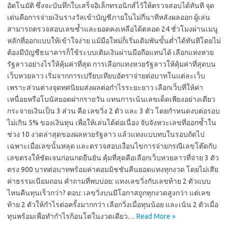
อัตโนมัติ ซึ่งจะบันทึกใบเสร็จอิเล็กทรอนิกส์ไว้ให้ตรวจสอบได้ทันที จุด
เด่นคือการจ่ายเงินรางวัลเข้าบัญชีภายในไม่กี่นาทีหลังผลออก ผู้เล่น
สามารถตรวจสอบเลขซ้ำและยอดคงเหลือได้ตลอด 24 ชั่วโมงผ่านเมนู
หลักที่ออกแบบให้เข้าใจง่าย แม้มือใหม่ก็เริ่มเดิมพันขั้นต่ำได้ทันทีโดยไม่
ต้องมีบัญชีธนาคารก็ใช้ระบบเติมเงินผ่านมือถือแทนได้ เลือกแทงหวย
รัฐลาวอย่างไรให้คุ้มค่าที่สุด การเลือกแทงหวยรัฐลาวให้คุ้มค่าที่สุดบน
เว็บหวยลาว เริ่มจากการเปรียบเทียบอัตราจ่ายต่อบาทในแต่ละเว็บ
เพราะส่วนต่างจุดทศนิยมส่งผลต่อกำไรระยะยาว เลือกเว็บที่ให้ค่า
เหนื่อยหรือโบนัสยอดฝากรายวัน แทนการเน้นเลขเด็ดเพียงอย่างเดียว
กระจายเงินเป็น 3 ส่วน คือ เลขวิ่ง 2 ตัว และ 3 ตัว โดยกำหนดงบต่อรอบ
ไม่เกิน 5% ของเงินทุน เพื่อให้เล่นได้ต่อเนื่อง จับจังหวะเลขที่ออกซ้ำใน
ช่วง 10 งวดล่าสุดของผลหวยรัฐลาว แล้วแทงแบบทบในรอบถัดไป
เฉพาะเมื่อเลขนั้นหลุด และตรวจสอบเงื่อนไขการจ่ายกรณีเลขโต๊ดกับ
เลขตรงให้ชัดเจนก่อนกดยืนยัน คุ้มที่สุดคือเลือกเว็บหวยลาวที่จ่าย 3 ตัว
ตรง 900 บาทต่อบาทพร้อมค่าคอมมิชชันคืนยอดแทงทุกงวด โดยไม่เสีย
ค่าธรรมเนียมถอน คำถามที่พบบ่อย: แทงเลขวิ่งกับเลขท้าย 2 ตัวแบบ
ไหนคืนทุนเร็วกว่า? ตอบ: เลขวิ่งบนมีโอกาสถูกทุกงวดสูงกว่า แต่เลข
ท้าย 2 ตัวให้กำไรต่อครั้งมากกว่า เลือกวิ่งเมื่อทุนน้อย และเน้น 2 ตัวเมื่อ
ทุนพร้อมเพื่อทำกำไรก้อนโตในงวดเดียว…
Read More »