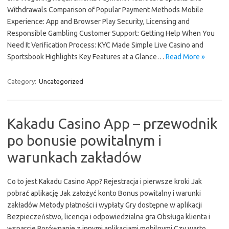
Withdrawals Comparison of Popular Payment Methods Mobile
Experience: App and Browser Play Security, Licensing and
Responsible Gambling Customer Support: Getting Help When You
Need It Verification Process: KYC Made Simple Live Casino and
Sportsbook Highlights Key Features at a Glance…
Read More »
Category:
Uncategorized
Kakadu Casino App – przewodnik
po bonusie powitalnym i
warunkach zakładów
Co to jest Kakadu Casino App? Rejestracja i pierwsze kroki Jak
pobrać aplikację Jak założyć konto Bonus powitalny i warunki
zakładów Metody płatności i wypłaty Gry dostępne w aplikacji
Bezpieczeństwo, licencja i odpowiedzialna gra Obsługa klienta i
wsparcie Porównanie z innymi aplikacjami mobilnymi Czy warto