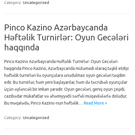
Category:
Uncategorized
Pinco Kazino Azərbaycanda
Həftəlik Turnirlər: Oyun Gecələri
haqqında
Pinco Kazino Azərbaycanda Həftəlik Turnirlər: Oyun Gecələri
haqqında Pinco Kazino, Azərbaycanda mütəmadi olaraq təşkil etdiyi
həftəlik turnirləri ilə oyunçulara unudulmaz oyun gecələri təqdim
edir. Bu turnirlər, həm yeni başlayanlar, həm də təcrübəli oyunçular
üçün əyləncəli bir imkan yaradır. Oyun gecələri, geniş oyun çeşidi,
cazibədar mükafatlar və əhəmiyyətli sərfəli müqavilələrlə doludur.
Bu məqalədə, Pinco Kazino-nun həftəlik…
Read More »
Category:
Uncategorized