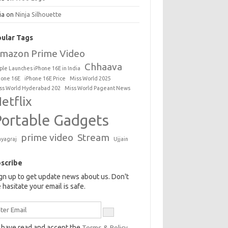
ia
on
Ninja Silhouette
ular Tags
mazon Prime Video
Chhaava
ple Launches iPhone 16E in India
hone 16E
iPhone 16E Price
Miss World 2025
ss World Hyderabad 202
Miss World Pageant News
etflix
Portable Gadgets
prime video
Stream
ayagraj
Ujjain
scribe
gn up to get update news about us. Don't
 hasitate your email is safe.
I have read and accept the
Terms & Policy