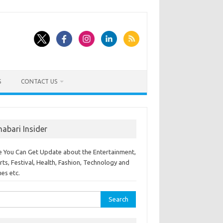
S
CONTACT US
habari Insider
e You Can Get Update about the Entertainment,
ts, Festival, Health, Fashion, Technology and
es etc.
rch