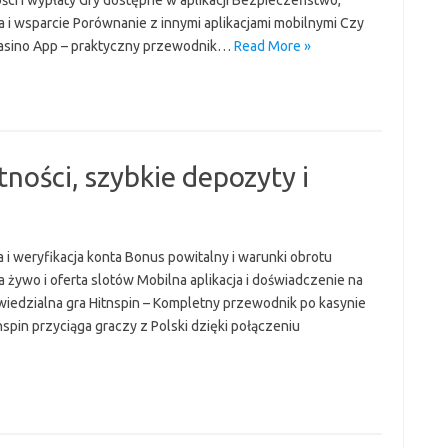
ści i wypłaty Gry dostępne w aplikacji Bezpieczeństwo,
ta i wsparcie Porównanie z innymi aplikacjami mobilnymi Czy
Casino App – praktyczny przewodnik…
Read More »
ności, szybkie depozyty i
 i weryfikacja konta Bonus powitalny i warunki obrotu
a żywo i oferta slotów Mobilna aplikacja i doświadczenie na
wiedzialna gra Hitnspin – Kompletny przewodnik po kasynie
spin przyciąga graczy z Polski dzięki połączeniu