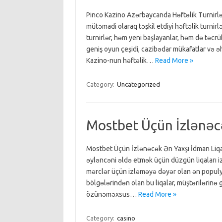
Pinco Kazino Azərbaycanda Həftəlik Turnirl
mütəmadi olaraq təşkil etdiyi həftəlik turnir
turnirlər, həm yeni başlayanlar, həm də təcrü
geniş oyun çeşidi, cazibədar mükafatlar və ə
Kazino-nun həftəlik…
Read More »
Category:
Uncategorized
Mostbet Üçün İzlənəcə
Mostbet Üçün İzlənəcək Ən Yaxşı İdman Liqal
əyləncəni əldə etmək üçün düzgün liqaları 
mərclər üçün izləməyə dəyər olan ən populya
bölgələrindən olan bu liqalar, müştərilərinə g
özünəməxsus…
Read More »
Category:
casino