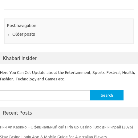
Post navigation
←
Older posts
Khabari Insider
Here You Can Get Update about the Entertainment, Sports, Festival, Health,
Fashion, Technology and Games etc.
Search
for:
Recent Posts
Пин Ап Казино – Официальный сайт Pin Up Casino | Входи и играй (2026)
Stay Casino Login App & Mobile Guide for Australian Players