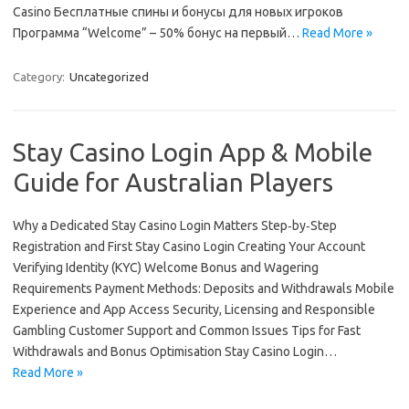
Casino Бесплатные спины и бонусы для новых игроков
Программа “Welcome” – 50% бонус на первый…
Read More »
Category:
Uncategorized
Stay Casino Login App & Mobile
Guide for Australian Players
Why a Dedicated Stay Casino Login Matters Step‑by‑Step
Registration and First Stay Casino Login Creating Your Account
Verifying Identity (KYC) Welcome Bonus and Wagering
Requirements Payment Methods: Deposits and Withdrawals Mobile
Experience and App Access Security, Licensing and Responsible
Gambling Customer Support and Common Issues Tips for Fast
Withdrawals and Bonus Optimisation Stay Casino Login…
Read More »