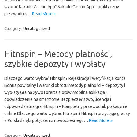
wybrać Kakadu Casino App? Kakadu Casino App – praktyczny
przewodnik…
Read More »
Category:
Uncategorized
Hitnspin – Metody płatności,
szybkie depozyty i wypłaty
Dlaczego warto wybrać Hitnspin? Rejestracja i weryfikacja konta
Bonus powitalny i warunki obrotu Metody płatności – depozyty i
wypłaty Gra na żywo i oferta slotów Mobilna aplikacja i
doświadczenie na smartfonie Bezpieczeństwo, licencja i
odpowiedzialna gra Hitnspin – Kompletny przewodnik po kasynie
online Dlaczego warto wybrać Hitnspin? Hitnspin przyciąga graczy
z Polski dzięki połączeniu nowoczesnego…
Read More »
Category:
Uncategorized