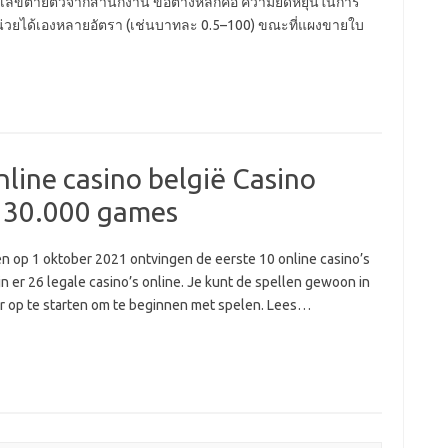
มีเลขตายตัวจากสำนักงาน ข้อต่างหลักคือ ความยืดหยุ่นในการ
น่วยได้เองหลายอัตรา (เช่นบาทละ 0.5–100) ขณะที่แผงขายใบ
nline casino belgië Casino
 30.000 games
 en op 1 oktober 2021 ontvingen de eerste 10 online casino’s
er 26 legale casino’s online. Je kunt de spellen gewoon in
ar op te starten om te beginnen met spelen. Lees…