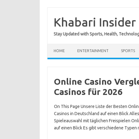
Skip
to
content
Khabari Insider
Stay Updated with Sports, Health, Technolo
HOME
ENTERTAINMENT
SPORTS
Online Casino Vergl
Casinos für 2026
On This Page Unsere Liste der Besten Onlin
Casinos in Deutschland auf einen Blick All
Spieleauswahl mit täglichen Freispielen Onl
auf einen Blick Es gibt verschiedene Type