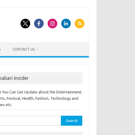
S
CONTACT US
habari Insider
e You Can Get Update about the Entertainment,
ts, Festival, Health, Fashion, Technology and
es etc.
rch