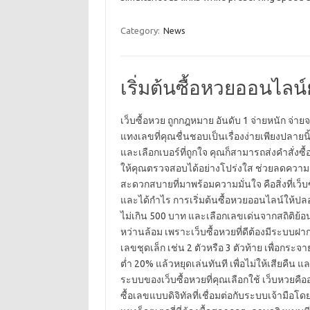
Category:
News
เริ่มต้นซื้อหวยออนไลน
เว็บซื้อหวย ถูกกฎหมาย อันดับ 1 จ่ายหนัก จ่ายจริ
แทงเลขที่คุณชื่นชอบเป็นเรื่องง่ายเพียงปลายนิ
และเลือกเบอร์ที่ถูกใจ คุณก็สามารถส่งคำสั่งซื
ให้คุณตรวจสอบได้อย่างโปร่งใส ช่วยลดความ
สะดวกสบายที่มาพร้อมความมั่นใจ คือสิ่งที่เว็
และได้กำไร การเริ่มต้นซื้อหวยออนไลน์ให้ปลอ
ไม่เกิน 500 บาท และเลือกเลขเด่นจากสถิติย้
หว่านล้อม เพราะเว็บซื้อหวยที่ดีต้องมีระบบฝ
เลขชุดเล็ก เช่น 2 ตัวหรือ 3 ตัวท้าย เพื่อกระจ
ต่ำ 20% แล้วหยุดเล่นทันที เพื่อไม่ให้เสียคืน 
ระบบของเว็บซื้อหวยที่คุณเลือกใช้ เว็บหวยค
ซื้อเลขแบบดิจิทัลที่เชื่อมต่อกับระบบเจ้ามือโ