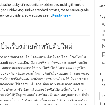
ed authenticity of residential IP addresses, making them the
Mar
 geo-unblocking. Unlike standard proxies, these carrier-grade
 service providers, so websites see…
Read More »
Pop
A
Ap
iP
Mi
ป็นเรื่องง่ายสำหรับมือใหม่
N
ยอด การซื้อหวยออนไลน์ คือหนทางที่ทำให้คุณได้ลุ้นโชคโดยไม่
ือคอมพิวเตอร์ คุณเพียงเลือกเลขที่ชอบ กำหนดงวด และชำระเงิน
Pr
เพิ่มความสะดวกสบายให้กับทุกไลฟ์สไตล์ ไม่ว่าคุณจะอยู่ที่ไหน
างปลอดภัย พร้อมแจ้งผลให้ทราบทันทีเมื่อหวยออก เริ่มต้นแทงเลข
Sub
อใหม่ที่อยากเริ่มต้นแทงเลขผ่านช่องทางออนไลน์ ให้เริ่มจากเลข 2
Si
แสดงตัวเลขให้เลือกทันที แค่กดเลือกเลขที่ชอบแล้วกำหนดเงิน
be
ิ้น ไม่ต้องคำนวณซับซ้อนเหมือนเลขวิ่งหรือโต๊ด เคล็ดลับคือเริ่มจาก
เพื่อให้รู้สึกผูกพันและไม่เครียด แล้วค่อยเพิ่มรูปแบบเมื่อเข้าใจ
เลขอะไรก่อน?” คำตอบคือ เริ่มจากเลข 2 ตัวล่างหรือสามตัวบน