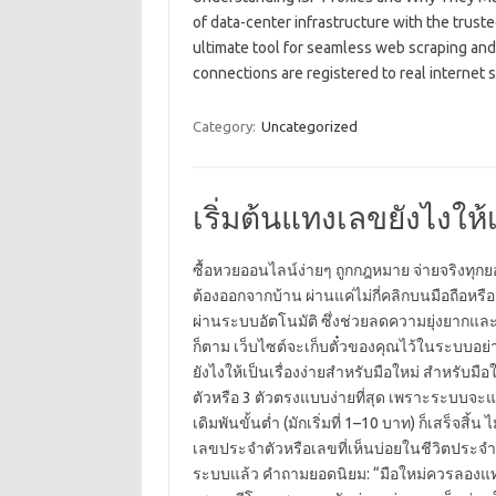
of data-center infrastructure with the trust
ultimate tool for seamless web scraping and
connections are registered to real internet
Category:
Uncategorized
เริ่มต้นแทงเลขยังไงให้เ
ซื้อหวยออนไลน์ง่ายๆ ถูกกฎหมาย จ่ายจริงทุก
ต้องออกจากบ้าน ผ่านแค่ไม่กี่คลิกบนมือถือหร
ผ่านระบบอัตโนมัติ ซึ่งช่วยลดความยุ่งยากและ
ก็ตาม เว็บไซต์จะเก็บตั๋วของคุณไว้ในระบบอย่
ยังไงให้เป็นเรื่องง่ายสำหรับมือใหม่ สำหรับมื
ตัวหรือ 3 ตัวตรงแบบง่ายที่สุด เพราะระบบจะ
เดิมพันขั้นต่ำ (มักเริ่มที่ 1–10 บาท) ก็เสร็จส
เลขประจำตัวหรือเลขที่เห็นบ่อยในชีวิตประจำวัน 
ระบบแล้ว คำถามยอดนิยม: “มือใหม่ควรลองแทง