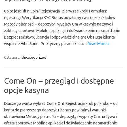
Co to jest Hit n Spin? Rejestracja i pierwsze kroki Formularz
rejestracji Weryfikacja KYC Bonus powitalny i warunki zakładów
Metody płatności – depozyty i wypłaty Gra w kasynie na żywo i
zakłady sportowe Mobilna aplikacja i doświadczenie na smartfonie
Bezpieczeństwo, licencja i odpowiedzialna gra Obsługa klienta i
wsparcie Hit n Spin – Praktyczny poradnik dla…
Read More »
Category:
Uncategorized
Come On – przegląd i dostępne
opcje kasyna
Dlaczego warto wybrać Come On? Rejestracja krok po kroku – od
konta do pierwszego depozytu Bonus powitalny i warunki
obstawiania Metody płatności – depozyty i wypłaty Gra na żywo i
oferta sportowa Mobilna aplikacja i doświadczenie na smartfonie