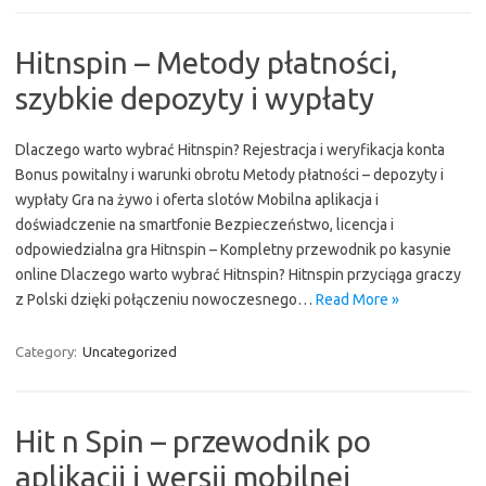
Hitnspin – Metody płatności,
szybkie depozyty i wypłaty
Dlaczego warto wybrać Hitnspin? Rejestracja i weryfikacja konta
Bonus powitalny i warunki obrotu Metody płatności – depozyty i
wypłaty Gra na żywo i oferta slotów Mobilna aplikacja i
doświadczenie na smartfonie Bezpieczeństwo, licencja i
odpowiedzialna gra Hitnspin – Kompletny przewodnik po kasynie
online Dlaczego warto wybrać Hitnspin? Hitnspin przyciąga graczy
z Polski dzięki połączeniu nowoczesnego…
Read More »
Category:
Uncategorized
Hit n Spin – przewodnik po
aplikacji i wersji mobilnej