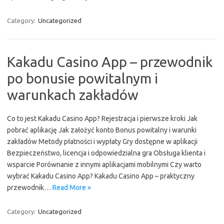
Category:
Uncategorized
Kakadu Casino App – przewodnik
po bonusie powitalnym i
warunkach zakładów
Co to jest Kakadu Casino App? Rejestracja i pierwsze kroki Jak
pobrać aplikację Jak założyć konto Bonus powitalny i warunki
zakładów Metody płatności i wypłaty Gry dostępne w aplikacji
Bezpieczeństwo, licencja i odpowiedzialna gra Obsługa klienta i
wsparcie Porównanie z innymi aplikacjami mobilnymi Czy warto
wybrać Kakadu Casino App? Kakadu Casino App – praktyczny
przewodnik…
Read More »
Category:
Uncategorized