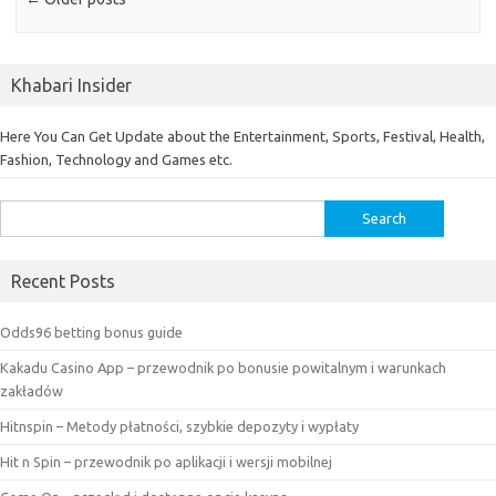
Khabari Insider
Here You Can Get Update about the Entertainment, Sports, Festival, Health,
Fashion, Technology and Games etc.
Search
for:
Recent Posts
Odds96 betting bonus guide
Kakadu Casino App – przewodnik po bonusie powitalnym i warunkach
zakładów
Hitnspin – Metody płatności, szybkie depozyty i wypłaty
Hit n Spin – przewodnik po aplikacji i wersji mobilnej