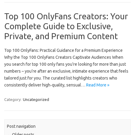
Top 100 OnlyFans Creators: Your
Complete Guide to Exclusive,
Private, and Premium Content
Top 100 OnlyFans: Practical Guidance for a Premium Experience
Why the Top 100 OnlyFans Creators Captivate Audiences When
you search for top 100 only fans you’re looking for more than just
numbers – you’re after an exclusive, intimate experience that feels
tailored just for you. The curated list highlights creators who
consistently deliver high‑quality, sensual…
Read More »
Category:
Uncategorized
Post navigation
←
Older posts