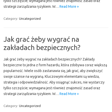
tylko szczęście; wymagana jest również znajomość zasad oraz
strategii zarządzania ryzykiem. W…
Read More »
Category:
Uncategorized
Jak grać żeby wygrać na
zakładach bezpiecznych?
Jak grać żeby wygrać na zakładach bezpiecznych? Zakłady
bezpieczne to jedna z form hazardu, która zdobywa coraz większą
popularność. Wiele osób zastanawia się, jak grać, aby zwiększyć
swoje szanse na wygraną. Kluczowymi elementami są wiedza,
strategia i odpowiedzialność. Aby osiągnąć sukces, nie wystarczy
tylko szczęście; wymagana jest również znajomość zasad oraz
strategii zarządzania ryzykiem. W…
Read More »
Category:
Uncategorized