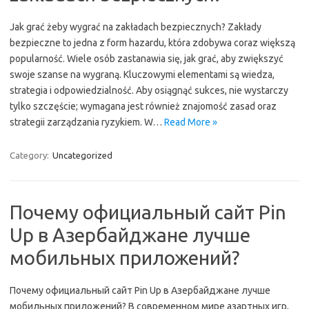
Jak grać żeby wygrać na zakładach bezpiecznych? Zakłady
bezpieczne to jedna z form hazardu, która zdobywa coraz większą
popularność. Wiele osób zastanawia się, jak grać, aby zwiększyć
swoje szanse na wygraną. Kluczowymi elementami są wiedza,
strategia i odpowiedzialność. Aby osiągnąć sukces, nie wystarczy
tylko szczęście; wymagana jest również znajomość zasad oraz
strategii zarządzania ryzykiem. W…
Read More »
Category:
Uncategorized
Почему официальный сайт Pin
Up в Азербайджане лучше
мобильных приложений?
Почему официальный сайт Pin Up в Азербайджане лучше
мобильных приложений? В современном мире азартных игр,