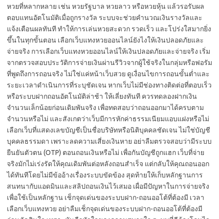
หวยที่หลากหลาย เช่น หวยรัฐบาล หวยลาว หรือหวยหุ้น แล้วรอรับผล
ตอบแทนอัตโนมัติเมื่อถูกรางวัล ระบบจะช่วยคำนวณเงินรางวัลและ
แจ้งเตือนผลทันที ทำให้การเล่นหวยสะดวก รวดเร็ว และโปร่งใสมากยิ่ง
ขึ้นในทุกขั้นตอน เลือกเว็บแทงหวยออนไลน์ยังไงให้เงินปลอดภัยและ
จ่ายจริง การเลือกเว็บแทงหวยออนไลน์ให้เงินปลอดภัยและจ่ายจริง เริ่ม
จากตรวจสอบประวัติการจ่ายเงินผ่านรีวิวจากผู้ใช้จริงในกลุ่มหรือฟอรัม
ที่พูดถึงการถอนจริง ไม่ใช่แค่หน้าเว็บสวย ดูเงื่อนไขการถอนขั้นต่ำและ
ระยะเวลาดำเนินการที่ระบุชัดเจน หากเว็บไม่มีช่องทางติดต่อที่ตอบเร็ว
หรือระบบฝากถอนอัตโนมัติล่าช้า ให้เลี่ยงทันที ควรทดลองฝากเงิน
จำนวนเล็กน้อยก่อนเดิมพันจริง เพื่อทดสอบว่าถอนออกมาได้ครบตาม
จำนวนหรือไม่ และสังเกตว่าเว็บมีการหักค่าธรรมเนียมแอบแฝงหรือไม่
เลือกเว็บที่แสดงเลขบัญชีเป็นชื่อบริษัทหรือนิติบุคคลชัดเจน ไม่ใช่บัญชี
บุคคลธรรมดา เพราะลดความเสี่ยงเงินหาย อย่าลืมตรวจสอบว่ามีระบบ
ยืนยันตัวตน (OTP) ตอนถอนเงินหรือไม่ เพื่อกันบัญชีถูกแฮก เว็บที่จ่าย
จริงมักไม่เร่งรัดให้คุณเดิมพันต่อหลังถอนสำเร็จ แต่กลับให้คุณถอนออก
ได้ทันทีโดยไม่มีข้ออ้างเรื่องระบบขัดข้อง สุดท้ายให้เก็บหลักฐานการ
สนทนากับแอดมินและสลิปถอนเงินไว้เสมอ เผื่อมีปัญหาในการจ่ายจริง
เพื่อใช้เป็นหลักฐาน เช็กจุดเด่นของระบบฝาก-ถอนออโต้ที่ต้องมี เวลา
เลือกเว็บแทงหวย อย่าลืมเช็กจุดเด่นของระบบฝาก-ถอนออโต้ที่ต้องมี