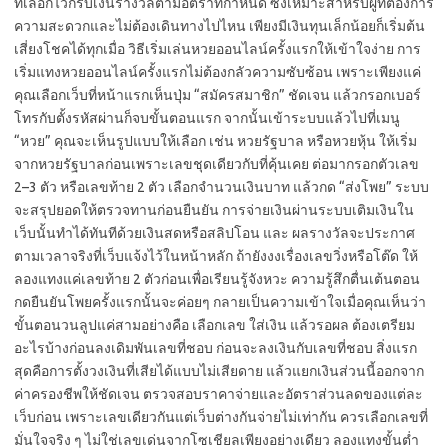
ที่เลือกไว้ก็รับเงินรางวัลตามอัตราที่กำหนด ซึ่งเหมาะสำหรับผู้ที่ต้องการ
ความสะดวกและไม่ต้องเดินทางไปไหน เพียงมีเงินทุนเล็กน้อยก็เริ่มต้น
เสี่ยงโชคได้ทุกเมื่อ วิธีเริ่มเล่นหวยออนไลน์ครั้งแรกให้เข้าใจง่าย การ
เริ่มแทงหวยออนไลน์ครั้งแรกไม่ต้องกลัวความซับซ้อน เพราะเพียงแค่
คุณเลือกเว็บที่หน้าแรกเห็นปุ่ม “สมัครสมาชิก” ชัดเจน แล้วกรอกเบอร์
โทรกับตั้งรหัสผ่านก็จบขั้นตอนแรก จากนั้นเข้าระบบแล้วไปที่เมนู
“หวย” คุณจะเห็นรูปแบบให้เลือก เช่น หวยรัฐบาล หรือหวยหุ้น ให้เริ่ม
จากหวยรัฐบาลก่อนเพราะเลขชุดเดียวกับที่คุ้นเคย ต่อมากรอกตัวเลข
2–3 ตัว หรือเลขท้าย 2 ตัว เลือกจำนวนเงินบาท แล้วกด “ส่งโพย” ระบบ
จะสรุปยอดให้ตรวจทานก่อนยืนยัน การจ่ายเงินผ่านระบบเติมเงินใน
เว็บนั้นทำได้ทันทีด้วยเงินสดหรือสลิปโอน และ ผลรางวัลจะประกาศ
ตามเวลาจริงที่เว็บแจ้งไว้ในหน้าหลัก ถ้ายังงงเรื่องเลขวิ่งหรือโต๊ด ให้
ลองแทงแค่เลขท้าย 2 ตัวก่อนเพื่อเรียนรู้จังหวะ ความรู้สึกตื่นเต้นตอน
กดยืนยันโพยครั้งแรกนั้นจะค่อยๆ กลายเป็นความเข้าใจเมื่อคุณเห็นว่า
ขั้นตอนวนลูปแค่สามอย่างคือ เลือกเลข ใส่เงิน แล้วรอผล ต้องเตรียม
อะไรบ้างก่อนลงเดิมพันเลขที่ชอบ ก่อนจะลงเงินกับเลขที่ชอบ สิ่งแรก
สุดคือการตั้งวงเงินที่เสียได้แบบไม่เสียดาย แล้วแยกเงินส่วนนี้ออกจาก
ค่าครองชีพให้ชัดเจน ตรวจสอบราคาจ่ายและอัตราส่วนลดของแต่ละ
เว็บก่อน เพราะเลขเดียวกันแต่เว็บต่างกันจ่ายไม่เท่ากัน ควรเลือกเลขที่
มั่นใจจริง ๆ ไม่ใช่เลขเด่นจากโซเชียลเพียงอย่างเดียว ลองแทงขั้นต่ำ