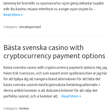
tanınmış bir brenddir və oyunsevərlər üçün geniş imkanlar təqdim
edir. Bu kazino, müasir interfeysi və zəngin oyun seçimi ilə…
Read More »
Category:
Uncategorized
Bästa svenska casino with
cryptocurrency payment options
Bästa svenska casino with cryptocurrency payment options Hej, jag
heter Erik Svensson, och som expert inom spelbranschen är jag här
för att hjälpa dig att navigera bland alternativen för att hitta det
bästa svenska casinot med kryptovaluta-betalningsalternativ. I
denna artikel kommer vi att diskutera kriterier för att välja det
perfekta casinot, och vi kommer att…
Read More »
Category:
review