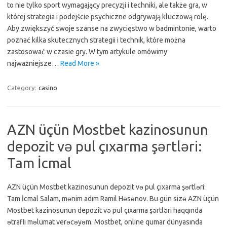
to nie tylko sport wymagający precyzji i techniki, ale także gra, w
której strategia i podejście psychiczne odgrywają kluczową rolę.
Aby zwiększyć swoje szanse na zwycięstwo w badmintonie, warto
poznać kilka skutecznych strategii i technik, które można
zastosować w czasie gry. W tym artykule omówimy
najważniejsze…
Read More »
Category:
casino
AZN üçün Mostbet kazinosunun
depozit və pul çıxarma şərtləri:
Tam İcmal
AZN üçün Mostbet kazinosunun depozit və pul çıxarma şərtləri:
Tam İcmal Salam, mənim adım Ramil Həsənov. Bu gün sizə AZN üçün
Mostbet kazinosunun depozit və pul çıxarma şərtləri haqqında
ətraflı məlumat verəcəyəm. Mostbet, online qumar dünyasında