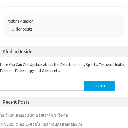
Post navigation
←
Older posts
Khabari Insider
Here You Can Get Update about the Entertainment, Sports, Festival, Health,
Fashion, Technology and Games etc.
Search
for:
Recent Posts
วิธีเริ่มเล่นหวยออนไลน์ครั้งแรกให้เข้าใจง่าย
ระบบเติมเงินถอนเงินอัตโนมัติสำหรับคอหวยคืออะไร?