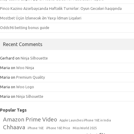
Pinco Kazino Azərbaycanda Həftəlik Turnirlər: Oyun Gecələri haqqında
Mostbet Üçün İzlənəcək Ən Yaxşı İdman Liqaləri
Odds96 betting bonus guide
Recent Comments
Gerhard
on
Ninja Silhouette
Maria
on
Woo Ninja
Maria
on
Premium Quality
Maria
on
Woo Logo
Maria
on
Ninja Silhouette
Popular Tags
Amazon Prime Video
Apple Launches iPhone 16E in India
Chhaava
iPhone 16E
iPhone 16E Price
Miss World 2025