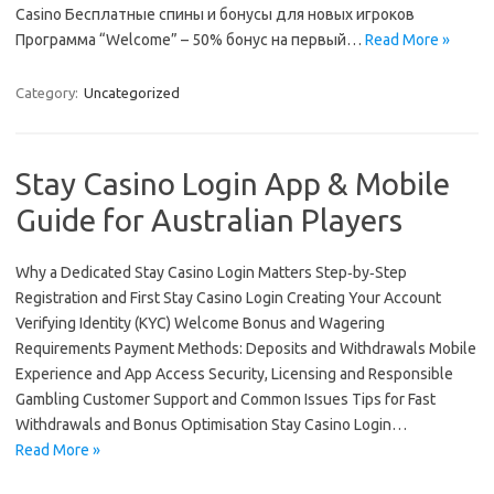
Casino Бесплатные спины и бонусы для новых игроков
Программа “Welcome” – 50% бонус на первый…
Read More »
Category:
Uncategorized
Stay Casino Login App & Mobile
Guide for Australian Players
Why a Dedicated Stay Casino Login Matters Step‑by‑Step
Registration and First Stay Casino Login Creating Your Account
Verifying Identity (KYC) Welcome Bonus and Wagering
Requirements Payment Methods: Deposits and Withdrawals Mobile
Experience and App Access Security, Licensing and Responsible
Gambling Customer Support and Common Issues Tips for Fast
Withdrawals and Bonus Optimisation Stay Casino Login…
Read More »