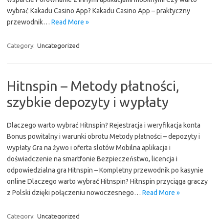
wybrać Kakadu Casino App? Kakadu Casino App – praktyczny
przewodnik…
Read More »
Category:
Uncategorized
Hitnspin – Metody płatności,
szybkie depozyty i wypłaty
Dlaczego warto wybrać Hitnspin? Rejestracja i weryfikacja konta
Bonus powitalny i warunki obrotu Metody płatności – depozyty i
wypłaty Gra na żywo i oferta slotów Mobilna aplikacja i
doświadczenie na smartfonie Bezpieczeństwo, licencja i
odpowiedzialna gra Hitnspin – Kompletny przewodnik po kasynie
online Dlaczego warto wybrać Hitnspin? Hitnspin przyciąga graczy
z Polski dzięki połączeniu nowoczesnego…
Read More »
Category:
Uncategorized