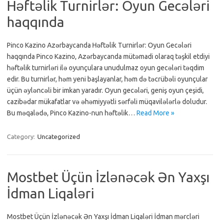
Həftəlik Turnirlər: Oyun Gecələri
haqqında
Pinco Kazino Azərbaycanda Həftəlik Turnirlər: Oyun Gecələri
haqqında Pinco Kazino, Azərbaycanda mütəmadi olaraq təşkil etdiyi
həftəlik turnirləri ilə oyunçulara unudulmaz oyun gecələri təqdim
edir. Bu turnirlər, həm yeni başlayanlar, həm də təcrübəli oyunçular
üçün əyləncəli bir imkan yaradır. Oyun gecələri, geniş oyun çeşidi,
cazibədar mükafatlar və əhəmiyyətli sərfəli müqavilələrlə doludur.
Bu məqalədə, Pinco Kazino-nun həftəlik…
Read More »
Category:
Uncategorized
Mostbet Üçün İzlənəcək Ən Yaxşı
İdman Liqaləri
Mostbet Üçün İzlənəcək Ən Yaxşı İdman Liqaləri İdman mərcləri