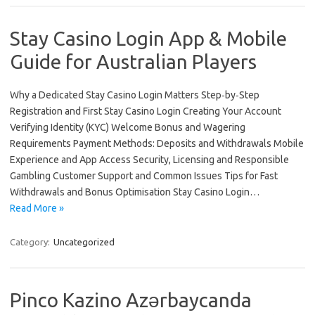
Stay Casino Login App & Mobile
Guide for Australian Players
Why a Dedicated Stay Casino Login Matters Step‑by‑Step
Registration and First Stay Casino Login Creating Your Account
Verifying Identity (KYC) Welcome Bonus and Wagering
Requirements Payment Methods: Deposits and Withdrawals Mobile
Experience and App Access Security, Licensing and Responsible
Gambling Customer Support and Common Issues Tips for Fast
Withdrawals and Bonus Optimisation Stay Casino Login…
Read More »
Category:
Uncategorized
Pinco Kazino Azərbaycanda