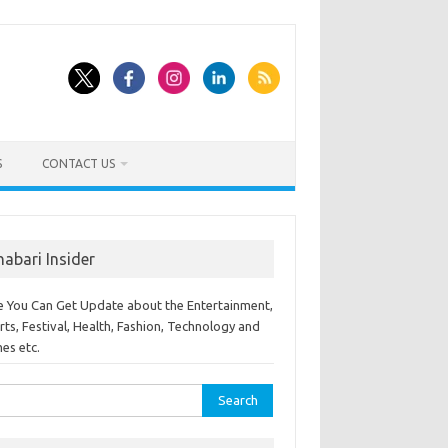
S
CONTACT US
habari Insider
e You Can Get Update about the Entertainment,
ts, Festival, Health, Fashion, Technology and
es etc.
rch