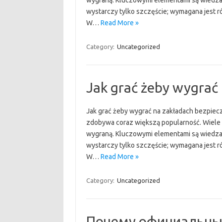
wygraną. Kluczowymi elementami są wiedza, 
wystarczy tylko szczęście; wymagana jest r
W…
Read More »
Category:
Uncategorized
Jak grać żeby wygrać
Jak grać żeby wygrać na zakładach bezpiecz
zdobywa coraz większą popularność. Wiele o
wygraną. Kluczowymi elementami są wiedza, 
wystarczy tylko szczęście; wymagana jest r
W…
Read More »
Category:
Uncategorized
Почему официальный