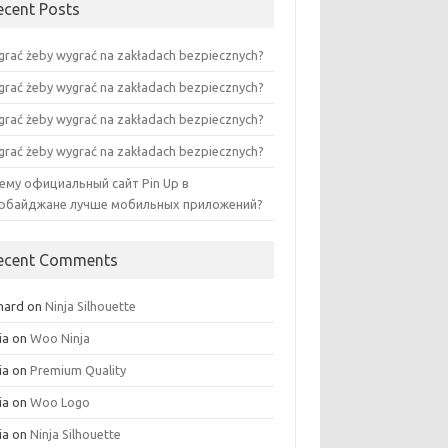
ecent Posts
 grać żeby wygrać na zakładach bezpiecznych?
 grać żeby wygrać na zakładach bezpiecznych?
 grać żeby wygrać na zakładach bezpiecznych?
 grać żeby wygrać na zakładach bezpiecznych?
ему официальный сайт Pin Up в
рбайджане лучше мобильных приложений?
ecent Comments
hard
on
Ninja Silhouette
ia
on
Woo Ninja
ia
on
Premium Quality
ia
on
Woo Logo
ia
on
Ninja Silhouette