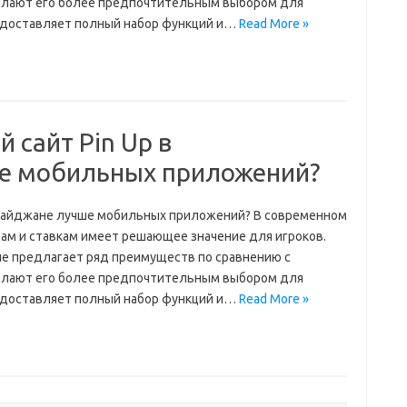
лают его более предпочтительным выбором для
редоставляет полный набор функций и…
Read More »
 сайт Pin Up в
е мобильных приложений?
рбайджане лучше мобильных приложений? В современном
рам и ставкам имеет решающее значение для игроков.
не предлагает ряд преимуществ по сравнению с
лают его более предпочтительным выбором для
редоставляет полный набор функций и…
Read More »