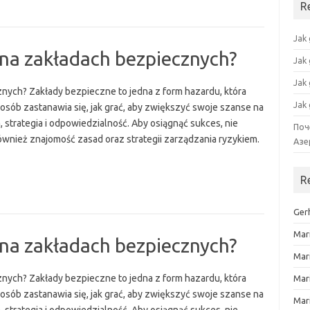
R
Jak
 na zakładach bezpiecznych?
Jak
Jak
nych? Zakłady bezpieczne to jedna z form hazardu, która
Jak
sób zastanawia się, jak grać, aby zwiększyć swoje szanse na
strategia i odpowiedzialność. Aby osiągnąć sukces, nie
Поч
ównież znajomość zasad oraz strategii zarządzania ryzykiem.
Азе
R
Ger
Mar
 na zakładach bezpiecznych?
Mar
nych? Zakłady bezpieczne to jedna z form hazardu, która
Mar
sób zastanawia się, jak grać, aby zwiększyć swoje szanse na
Mar