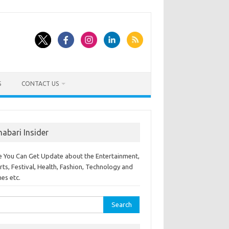
S
CONTACT US
habari Insider
e You Can Get Update about the Entertainment,
ts, Festival, Health, Fashion, Technology and
es etc.
rch