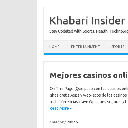
Skip
to
content
Khabari Insider
Stay Updated with Sports, Health, Technolo
HOME
ENTERTAINMENT
SPORTS
Mejores casinos onli
On This Page ¿Qué pasó con los casinos onl
giros gratis Apps y web-apps de los casinos
real: diferencias clave Opciones seguras y 
Read More »
Category:
casino