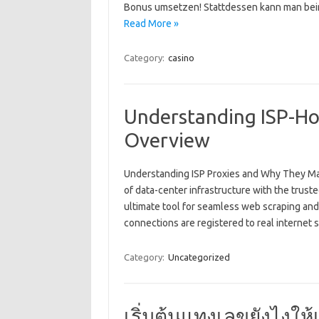
Bonus umsetzen! Stattdessen kann man bei
Read More »
Category:
casino
Understanding ISP-Hos
Overview
Understanding ISP Proxies and Why They Mat
of data-center infrastructure with the trust
ultimate tool for seamless web scraping and
connections are registered to real internet
Category:
Uncategorized
เริ่มต้นแทงเลขยังไงให้เ