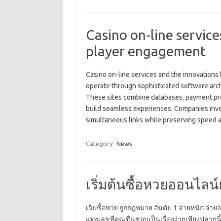
Casino on-line servic
player engagement
Casino on-line services and the innovatio
operate through sophisticated software arc
These sites combine databases, payment pr
build seamless experiences. Companies inve
simultaneous links while preserving speed
Category:
News
เริ่มต้นซื้อหวยออนไลน
เว็บซื้อหวย ถูกกฎหมาย อันดับ 1 จ่ายหนัก จ่ายจริ
แทงเลขที่คุณชื่นชอบเป็นเรื่องง่ายเพียงปลายนิ