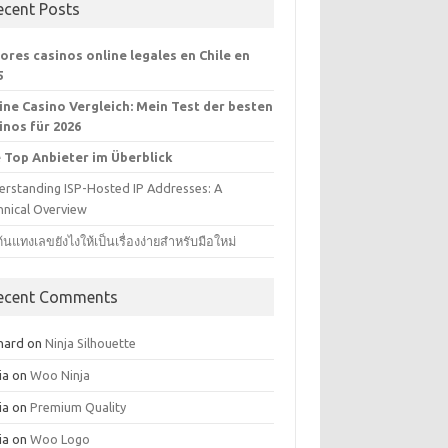
ecent Posts
ores casinos online legales en Chile en
5
ine Casino Vergleich: Mein Test der besten
inos für 2026
e Top Anbieter im Überblick
erstanding ISP-Hosted IP Addresses: A
hnical Overview
มต้นแทงเลขยังไงให้เป็นเรื่องง่ายสำหรับมือใหม่
ecent Comments
hard
on
Ninja Silhouette
ia
on
Woo Ninja
ia
on
Premium Quality
ia
on
Woo Logo