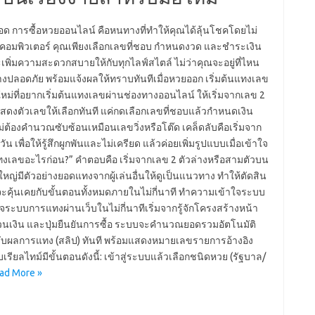
ยอด การซื้อหวยออนไลน์ คือหนทางที่ทำให้คุณได้ลุ้นโชคโดยไม่
ือคอมพิวเตอร์ คุณเพียงเลือกเลขที่ชอบ กำหนดงวด และชำระเงิน
เพิ่มความสะดวกสบายให้กับทุกไลฟ์สไตล์ ไม่ว่าคุณจะอยู่ที่ไหน
างปลอดภัย พร้อมแจ้งผลให้ทราบทันทีเมื่อหวยออก เริ่มต้นแทงเลข
อใหม่ที่อยากเริ่มต้นแทงเลขผ่านช่องทางออนไลน์ ให้เริ่มจากเลข 2
แสดงตัวเลขให้เลือกทันที แค่กดเลือกเลขที่ชอบแล้วกำหนดเงิน
ิ้น ไม่ต้องคำนวณซับซ้อนเหมือนเลขวิ่งหรือโต๊ด เคล็ดลับคือเริ่มจาก
เพื่อให้รู้สึกผูกพันและไม่เครียด แล้วค่อยเพิ่มรูปแบบเมื่อเข้าใจ
เลขอะไรก่อน?” คำตอบคือ เริ่มจากเลข 2 ตัวล่างหรือสามตัวบน
หญ่มีตัวอย่างยอดแทงจากผู้เล่นอื่นให้ดูเป็นแนวทาง ทำให้ตัดสิน
ก็จะคุ้นเคยกับขั้นตอนทั้งหมดภายในไม่กี่นาที ทำความเข้าใจระบบ
ระบบการแทงผ่านเว็บในไม่กี่นาทีเริ่มจากรู้จักโครงสร้างหน้า
ำนวนเงิน และปุ่มยืนยันการซื้อ ระบบจะคำนวณยอดรวมอัตโนมัติ
ับผลการแทง (สลิป) ทันที พร้อมแสดงหมายเลขรายการอ้างอิง
ลไทม์มีขั้นตอนดังนี้: เข้าสู่ระบบแล้วเลือกชนิดหวย (รัฐบาล/
ad More »