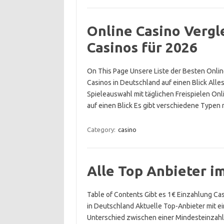
Online Casino Vergl
Casinos für 2026
On This Page Unsere Liste der Besten Onlin
Casinos in Deutschland auf einen Blick All
Spieleauswahl mit täglichen Freispielen Onl
auf einen Blick Es gibt verschiedene Type
Category:
casino
Alle Top Anbieter i
Table of Contents Gibt es 1€ Einzahlung C
in Deutschland Aktuelle Top-Anbieter mit e
Unterschied zwischen einer Mindesteinzahlu