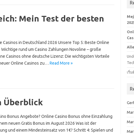
R
eich: Mein Test der besten
Mej
202
Onl
Cas
e Casinos in Deutschland 2026 Unsere Top 5: Beste Online
All
es Wichtige rund um Casino Zahlungen Novoline – große
ine Casinos ohne deutsche Lizenz: Die wichtigsten Vorteile
Und
Tec
n neuer Online Casinos zu…
Read More »
เริ่
R
m Überblick
Ger
Mar
asino Bonus Angebote? Online Casino Bonus ohne Einzahlung
Mar
inem neuen Gratis Bonus im August 2026 Was ist der
ng und einem Mindesteinsatz von 1€? Schritt 4: Spielen und
Mar