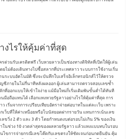
ไรให้คุ้มค่าที่สุด
ด่วนรับเครดิตฟรี เว็บหวยลาวเป็นช่องทางดิจิทัลที่เปิดให้ผู้เล่น
ดยไม่ต้องเดินทางไปซื้อสลากที่ประเทศลาว ระบบการใช้งานเริ่ม
านระบบอัตโนมัติ ซึ่งจะบันทึกใบเสร็จอิเล็กทรอนิกส์ไว้ให้ตรวจ
าบัญชีภายในไม่กี่นาทีหลังผลออก ผู้เล่นสามารถตรวจสอบเลขซ้ำ
ี่ออกแบบให้เข้าใจง่าย แม้มือใหม่ก็เริ่มเดิมพันขั้นต่ำได้ทันที
นมือถือแทนได้ เลือกแทงหวยรัฐลาวอย่างไรให้คุ้มค่าที่สุด การ
ลาว เริ่มจากการเปรียบเทียบอัตราจ่ายต่อบาทในแต่ละเว็บ เพราะ
กเว็บที่ให้ค่าเหนื่อยหรือโบนัสยอดฝากรายวัน แทนการเน้นเลข
อ เลขวิ่ง 2 ตัว และ 3 ตัว โดยกำหนดงบต่อรอบไม่เกิน 5% ของเงิน
ี่ออกซ้ำในช่วง 10 งวดล่าสุดของผลหวยรัฐลาว แล้วแทงแบบทบในรอบ
อนไขการจ่ายกรณีเลขโต๊ดกับเลขตรงให้ชัดเจนก่อนกดยืนยัน คุ้ม