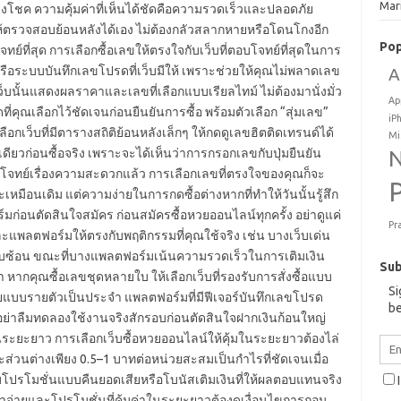
Mar
ยงโชค ความคุ้มค่าที่เห็นได้ชัดคือความรวดเร็วและปลอดภัย
ตรวจสอบย้อนหลังได้เอง ไม่ต้องกลัวสลากหายหรือโดนโกงอีก
Pop
จทย์ที่สุด การเลือกซื้อเลขให้ตรงใจกับเว็บที่ตอบโจทย์ที่สุดในการ
 หรือระบบบันทึกเลขโปรดที่เว็บมีให้ เพราะช่วยให้คุณไม่พลาดเลข
A
่าเว็บนั้นแสดงผลราคาและเลขที่เลือกแบบเรียลไทม์ ไม่ต้องมานั่งมั่ว
Ap
ดที่คุณเลือกไว้ชัดเจนก่อนยืนยันการซื้อ พร้อมตัวเลือก “สุ่มเลข”
iP
ลือกเว็บที่มีตารางสถิติย้อนหลังเล็กๆ ให้กดดูเลขฮิตติดเทรนด์ได้
Mi
ยวก่อนซื้อจริง เพราะจะได้เห็นว่าการกรอกเลขกับปุ่มยืนยัน
N
บโจทย์เรื่องความสะดวกแล้ว การเลือกเลขที่ตรงใจของคุณก็จะ
ะเหมือนเดิม แต่ความง่ายในการกดซื้อต่างหากที่ทำให้วันนั้นรู้สึก
มก่อนตัดสินใจสมัคร ก่อนสมัครซื้อหวยออนไลน์ทุกครั้ง อย่าดูแค่
Pr
ะแพลตฟอร์มให้ตรงกับพฤติกรรมที่คุณใช้จริง เช่น บางเว็บเด่น
จซับซ้อน ขณะที่บางแพลตฟอร์มเน้นความรวดเร็วในการเติมเงิน
Sub
 หากคุณซื้อเลขชุดหลายใบ ให้เลือกเว็บที่รองรับการสั่งซื้อแบบ
Si
หวยแบบรายตัวเป็นประจำ แพลตฟอร์มที่มีฟีเจอร์บันทึกเลขโปรด
be
ด อย่าลืมทดลองใช้งานจริงสักรอบก่อนตัดสินใจฝากเงินก้อนใหญ่
ในระยะยาว การเลือกเว็บซื้อหวยออนไลน์ให้คุ้มในระยะยาวต้องไล่
ะส่วนต่างเพียง 0.5–1 บาทต่อหน่วยสะสมเป็นกำไรที่ชัดเจนเมื่อ
โปรโมชั่นแบบคืนยอดเสียหรือโบนัสเติมเงินที่ให้ผลตอบแทนจริง
จ่ายและโปรโมชั่นที่คุ้มค่าในระยะยาวต้องดูเงื่อนไขการถอน