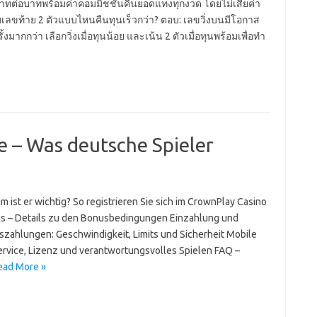
00 บาทต่อบาทพร้อมค่าคอมมิชชันคืนยอดแทงทุกงวด โดยไม่เสียค่า
บเลขท้าย 2 ตัวแบบไหนคืนทุนเร็วกว่า? ตอบ: เลขวิ่งบนมีโอกาส
้งมากกว่า เลือกวิ่งเมื่อทุนน้อย และเน้น 2 ตัวเมื่อทุนพร้อมเพื่อทำ
 – Was deutsche Spieler
ist er wichtig? So registrieren Sie sich im CrownPlay Casino
 – Details zu den Bonusbedingungen Einzahlung und
zahlungen: Geschwindigkeit, Limits und Sicherheit Mobile
rvice, Lizenz und verantwortungsvolles Spielen FAQ –
ead More »