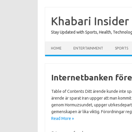
Skip
to
content
Khabari Insider
Stay Updated with Sports, Health, Technolo
HOME
ENTERTAINMENT
SPORTS
Internetbanken för
Table of Contents Ditt ärende kunde inte spa
ärende är sparat Iran uppger att man kommi
genom Hormuzsundet, uppger utrkesdepartem
gemenskapen är lika viktig. Förordningar r
Read More »