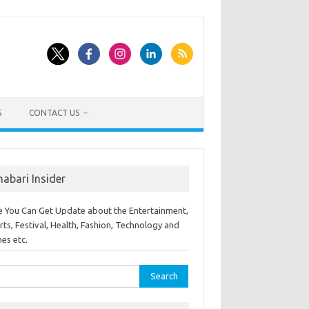
S
CONTACT US
habari Insider
e You Can Get Update about the Entertainment,
ts, Festival, Health, Fashion, Technology and
es etc.
rch