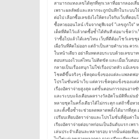
สามารถแทงเลขได้ทุกที่ทุกเวลาที่อยากลองเสี่
เพราะผลลัพธ์และสลากจะถูกบันทึกในระบบให้
ต่อไป เลือกซื้อเลขยังไงให้ตรงใจกับเว็บที่ตอบโ
ซื้อหวยออนไลน์ เริ่มจากดูฟีเจอร์ “เลขถูกใจ”
เด็ดที่คิดไว้แล้วกดซื้อซ้ำได้ทันที ต่อมาเช็คว
ว่าซื้อไปแล้วได้เลขไหน เว็บที่ดีต้องโชว์เลขชุ
เผื่อวันที่คิดไม่ออก แต่ถ้าเป็นสายคำนวณ ควรเ
ในหน้าเดียว อย่าลืมทดสอบระบบด้วยเลขบาทเดี
ตอบสนองไวแค่ไหน ไม่ติดขัด และเมื่อเว็บตอ
กลายเป็นเรื่องสนุก ไม่ใช่เรื่องปวดหัว แม้เลขจ
โชคดีขึ้นจริงๆ เช็คจุดแข็งของแต่ละแพลตฟอร์
โปรโมชั่นหน้าเว็บ แต่ควรเช็คจุดแข็งของแต่ล
เรื่องอัตราจ่ายสูงสุด แต่ขั้นตอนการถอนอา
และระบบแจ้งเตือนผลรางวัลอัตโนมัติที่แม่นยำ
หลายชุดในครั้งเดียวได้ไม่กระตุก แต่ถ้าซื้อ
และตั้งซื้อซ้ำจะช่วยลดพลาดพลั้งได้มากที่สุ
เปรียบเทียบอัตราจ่ายและโปรโมชั่นที่คุ้มค่า
เรียงอัตราจ่ายต่อบาทก่อนเป็นอันดับแรก เพรา
เล่นประจำเดือนละหลายรอบ จากนั้นค่อยเทียบ
ไม่ใช่แค่เลขสวยหลอกตา การเปรียบเทียบอัตรา