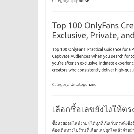
Category:
spfpool.se
Top 100 OnlyFans Cre
Exclusive, Private, a
Top 100 OnlyFans: Practical Guidance for a
Captivate Audiences When you search for top
you’re after an exclusive, intimate experience
creators who consistently deliver high‑qual
Category:
Uncategorized
เลือกซื้อเลขยังไงให้ตรง
ซื้อหวยออนไลน์ง่ายๆ ได้ทุกที่ กับเว็บตรงที่เช
ต้องเดินทางไปร้าน ก็เลือกเลขถูกใจแล้วจ่ายผ่