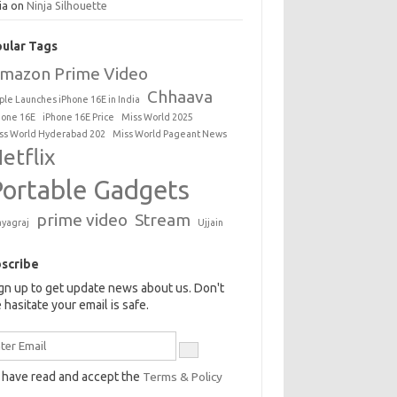
ia
on
Ninja Silhouette
ular Tags
mazon Prime Video
Chhaava
ple Launches iPhone 16E in India
hone 16E
iPhone 16E Price
Miss World 2025
ss World Hyderabad 202
Miss World Pageant News
etflix
Portable Gadgets
prime video
Stream
ayagraj
Ujjain
scribe
gn up to get update news about us. Don't
 hasitate your email is safe.
I have read and accept the
Terms & Policy