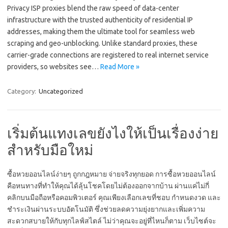
Privacy ISP proxies blend the raw speed of data-center
infrastructure with the trusted authenticity of residential IP
addresses, making them the ultimate tool for seamless web
scraping and geo-unblocking. Unlike standard proxies, these
carrier-grade connections are registered to real internet service
providers, so websites see…
Read More »
Category:
Uncategorized
เริ่มต้นแทงเลขยังไงให้เป็นเรื่องง่าย
สำหรับมือใหม่
ซื้อหวยออนไลน์ง่ายๆ ถูกกฎหมาย จ่ายจริงทุกยอด การซื้อหวยออนไลน์
คือหนทางที่ทำให้คุณได้ลุ้นโชคโดยไม่ต้องออกจากบ้าน ผ่านแค่ไม่กี่
คลิกบนมือถือหรือคอมพิวเตอร์ คุณเพียงเลือกเลขที่ชอบ กำหนดงวด และ
ชำระเงินผ่านระบบอัตโนมัติ ซึ่งช่วยลดความยุ่งยากและเพิ่มความ
สะดวกสบายให้กับทุกไลฟ์สไตล์ ไม่ว่าคุณจะอยู่ที่ไหนก็ตาม เว็บไซต์จะ