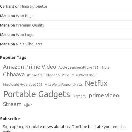
Gerhard
on
Ninja Silhouette
Maria
on
Woo Ninja
Maria
on
Premium Quality
Maria
on
Woo Logo
Maria
on
Ninja Silhouette
Popular Tags
Amazon Prime Video
Apple Launches iPhone 16E in India
Chhaava
iPhone 16E
iPhone 16E Price
Miss World 2025
Netflix
Miss World Hyderabad 202
Miss World Pageant News
Portable Gadgets
prime video
Prayagraj
Stream
Ujjain
Subscribe
Sign up to get update news about us. Don't be hasitate your email is