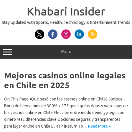
Skip
to
Khabari Insider
content
Stay Updated with Sports, Health, Technology & Entertainment Trends
Menu
Mejores casinos online legales
en Chile en 2025
On This Page ¿Qué pasó con los casinos online en Chile? Slottica –
Bono de bienvenida de 300% + 275 giros gratis Apps y web-apps de
los casinos online en Chile Elección entre modo demo y juego con
dinero real: diferencias clave Opciones seguras y transparentes
para jugar online en Chile El RTP (Return To…
Read More »