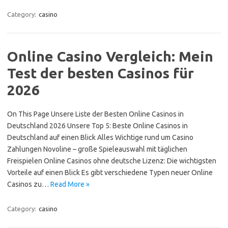
Category:
casino
Online Casino Vergleich: Mein
Test der besten Casinos für
2026
On This Page Unsere Liste der Besten Online Casinos in
Deutschland 2026 Unsere Top 5: Beste Online Casinos in
Deutschland auf einen Blick Alles Wichtige rund um Casino
Zahlungen Novoline – große Spieleauswahl mit täglichen
Freispielen Online Casinos ohne deutsche Lizenz: Die wichtigsten
Vorteile auf einen Blick Es gibt verschiedene Typen neuer Online
Casinos zu…
Read More »
Category:
casino