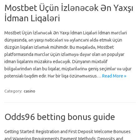
Mostbet Üçün İzlənəcək Ən Yaxşı
İdman Liqaləri
Mostbet Üçün İzlənəcək Ən Yaxşı İdman Liqaləri İdman mərcləri
dünyasında, ən yaxşı nəticələri və əyləncəni əldə etmək üçün
düzgün liqaları izləmək mühimdir. Bu məqalədə, Mostbet
platformasında mərclər üçün izləməyə dəyər olan ən populyar
idman liqalarını müzakirə edəcəyik. Dünyanın müxtəlif
bölgələrindən olan bu liqalar, müştərilərinə geniş seçimlər və uğur
potensialı təqdim edir. Hər bir liqa özünəməxsus…
Read More »
Category:
casino
Odds96 betting bonus guide
Getting Started: Registration and First Deposit Welcome Bonuses
and Wagering Requirements Payment Methods: Deposits and