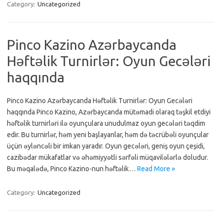
Category:
Uncategorized
Pinco Kazino Azərbaycanda
Həftəlik Turnirlər: Oyun Gecələri
haqqında
Pinco Kazino Azərbaycanda Həftəlik Turnirlər: Oyun Gecələri
haqqında Pinco Kazino, Azərbaycanda mütəmadi olaraq təşkil etdiyi
həftəlik turnirləri ilə oyunçulara unudulmaz oyun gecələri təqdim
edir. Bu turnirlər, həm yeni başlayanlar, həm də təcrübəli oyunçular
üçün əyləncəli bir imkan yaradır. Oyun gecələri, geniş oyun çeşidi,
cazibədar mükafatlar və əhəmiyyətli sərfəli müqavilələrlə doludur.
Bu məqalədə, Pinco Kazino-nun həftəlik…
Read More »
Category:
Uncategorized