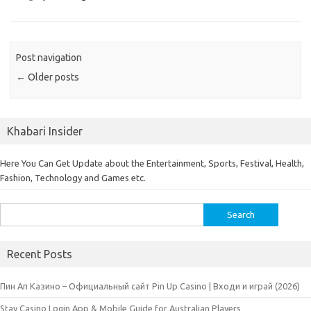
Post navigation
←
Older posts
Khabari Insider
Here You Can Get Update about the Entertainment, Sports, Festival, Health,
Fashion, Technology and Games etc.
Search
for:
Recent Posts
Пин Ап Казино – Официальный сайт Pin Up Casino | Входи и играй (2026)
Stay Casino Login App & Mobile Guide for Australian Players