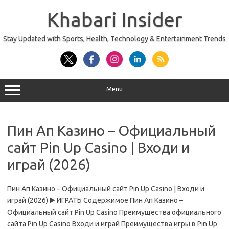
Skip
to
Khabari Insider
content
Stay Updated with Sports, Health, Technology & Entertainment Trends
Menu
Пин Ап Казино – Официальный
сайт Pin Up Casino | Входи и
играй (2026)
Пин Ап Казино – Официальный сайт Pin Up Casino | Входи и
играй (2026) ▶️ ИГРАТЬ Содержимое Пин Ап Казино –
Официальный сайт Pin Up Casino Преимущества официального
сайта Pin Up Casino Входи и играй Преимущества игры в Pin Up