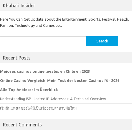
Khabari Insider
Here You Can Get Update about the Entertainment, Sports, Festival, Health,
Fashion, Technology and Games etc.
Search
for:
Recent Posts
Mejores casinos online legales en Chile en 2025
Online Casino Vergleich: Mein Test der besten Casinos für 2026
Alle Top Anbieter im Überblick
Understanding ISP-Hosted IP Addresses: A Technical Overview
เริ่มต้นแทงเลขยังไงให้เป็นเรื่องง่ายสำหรับมือใหม่
Recent Comments