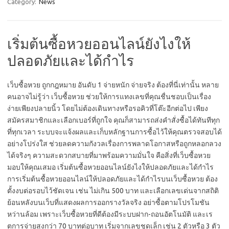
Category:
News
เริ่มต้นซื้อหวยออนไลน์ยังไงให้
ปลอดภัยและได้กำไร
เว็บซื้อหวย ถูกกฎหมาย อันดับ 1 จ่ายหนัก จ่ายจริง ต้องที่นี่เท่านั้น หลาย
คนอาจไม่รู้ว่า เว็บซื้อหวย ช่วยให้การแทงเลขที่คุณชื่นชอบเป็นเรื่อง
ง่ายเพียงปลายนิ้ว โดยไม่ต้องเดินทางหรือรอคิวที่โต๊ะอีกต่อไป เพียง
สมัครสมาชิกและเลือกเบอร์ที่ถูกใจ คุณก็สามารถส่งคำสั่งซื้อได้ทันทีทุก
ที่ทุกเวลา ระบบจะแจ้งผลและเก็บหลักฐานการซื้อไว้ให้คุณตรวจสอบได้
อย่างโปร่งใส ช่วยลดความกังวลเรื่องการพลาดโอกาสหรือถูกหลอกลวง
ได้จริงๆ ความสะดวกสบายที่มาพร้อมความมั่นใจ คือสิ่งที่เว็บซื้อหวย
มอบให้คุณเสมอ เริ่มต้นซื้อหวยออนไลน์ยังไงให้ปลอดภัยและได้กำไร
การเริ่มต้นซื้อหวยออนไลน์ให้ปลอดภัยและได้กำไรบนเว็บซื้อหวย ต้อง
ตั้งงบต่อรอบไว้ชัดเจน เช่น ไม่เกิน 500 บาท และเลือกเลขเด่นจากสถิติ
ย้อนหลังบนเว็บที่แสดงผลการออกรางวัลจริง อย่าซื้อตามโปรโมชัน
หว่านล้อม เพราะเว็บซื้อหวยที่ดีต้องมีระบบฝาก-ถอนอัตโนมัติ และเร
ตการจ่ายสูงกว่า 70 บาทต่อบาท เริ่มจากเลขชุดเล็ก เช่น 2 ตัวหรือ 3 ตัว