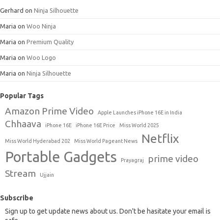
Gerhard
on
Ninja Silhouette
Maria
on
Woo Ninja
Maria
on
Premium Quality
Maria
on
Woo Logo
Maria
on
Ninja Silhouette
Popular Tags
Amazon Prime Video
Apple Launches iPhone 16E in India
Chhaava
iPhone 16E
iPhone 16E Price
Miss World 2025
Netflix
Miss World Hyderabad 202
Miss World Pageant News
Portable Gadgets
prime video
Prayagraj
Stream
Ujjain
Subscribe
Sign up to get update news about us. Don't be hasitate your email is