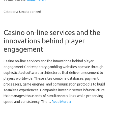
Category:
Uncategorized
Casino on-line services and the
innovations behind player
engagement
Casino on-line services and the innovations behind player
engagement Contemporary gambling websites operate through
sophisticated software architectures that deliver amusement to
players worldwide. These sites combine databases, payment
processors, game engines, and communication protocols to build
seamless experiences. Companies invest in server infrastructure
that manages thousands of simultaneous links while preserving
speed and consistency. The…
Read More »