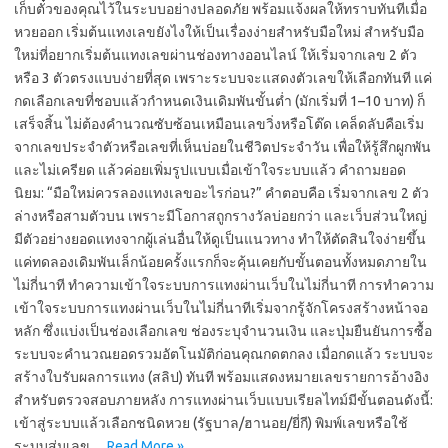
เก็บตั๋วของคุณไว้ในระบบอย่างปลอดภัย พร้อมแจ้งผลให้ทราบทันทีเมื่อ
หวยออก เริ่มต้นแทงเลขยังไงให้เป็นเรื่องง่ายสำหรับมือใหม่ สำหรับมือ
ใหม่ที่อยากเริ่มต้นแทงเลขผ่านช่องทางออนไลน์ ให้เริ่มจากเลข 2 ตัว
หรือ 3 ตัวตรงแบบง่ายที่สุด เพราะระบบจะแสดงตัวเลขให้เลือกทันที แค่
กดเลือกเลขที่ชอบแล้วกำหนดเงินเดิมพันขั้นต่ำ (มักเริ่มที่ 1–10 บาท) ก็
เสร็จสิ้น ไม่ต้องคำนวณซับซ้อนเหมือนเลขวิ่งหรือโต๊ด เคล็ดลับคือเริ่ม
จากเลขประจำตัวหรือเลขที่เห็นบ่อยในชีวิตประจำวัน เพื่อให้รู้สึกผูกพัน
และไม่เครียด แล้วค่อยเพิ่มรูปแบบเมื่อเข้าใจระบบแล้ว คำถามยอด
นิยม: “มือใหม่ควรลองแทงเลขอะไรก่อน?” คำตอบคือ เริ่มจากเลข 2 ตัว
ล่างหรือสามตัวบน เพราะมีโอกาสถูกรางวัลบ่อยกว่า และเว็บส่วนใหญ่
มีตัวอย่างยอดแทงจากผู้เล่นอื่นให้ดูเป็นแนวทาง ทำให้ตัดสินใจง่ายขึ้น
แค่ทดลองเดิมพันเล็กน้อยครั้งแรกก็จะคุ้นเคยกับขั้นตอนทั้งหมดภายใน
ไม่กี่นาที ทำความเข้าใจระบบการแทงผ่านเว็บในไม่กี่นาที การทำความ
เข้าใจระบบการแทงผ่านเว็บในไม่กี่นาทีเริ่มจากรู้จักโครงสร้างหน้าจอ
หลัก ซึ่งแบ่งเป็นช่องเลือกเลข ช่องระบุจำนวนเงิน และปุ่มยืนยันการซื้อ
ระบบจะคำนวณยอดรวมอัตโนมัติก่อนคุณกดตกลง เมื่อกดแล้ว ระบบจะ
สร้างใบรับผลการแทง (สลิป) ทันที พร้อมแสดงหมายเลขรายการอ้างอิง
สำหรับตรวจสอบภายหลัง การแทงผ่านเว็บแบบเรียลไทม์มีขั้นตอนดังนี้:
เข้าสู่ระบบแล้วเลือกชนิดหวย (รัฐบาล/ฮานอย/ยี่กี) พิมพ์เลขหรือใช้
ระบบสุ่มเลข…
Read More »