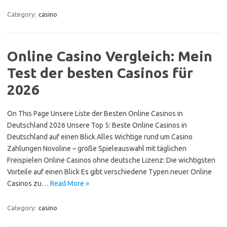
Category:
casino
Online Casino Vergleich: Mein
Test der besten Casinos für
2026
On This Page Unsere Liste der Besten Online Casinos in
Deutschland 2026 Unsere Top 5: Beste Online Casinos in
Deutschland auf einen Blick Alles Wichtige rund um Casino
Zahlungen Novoline – große Spieleauswahl mit täglichen
Freispielen Online Casinos ohne deutsche Lizenz: Die wichtigsten
Vorteile auf einen Blick Es gibt verschiedene Typen neuer Online
Casinos zu…
Read More »
Category:
casino