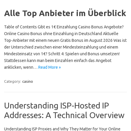
Alle Top Anbieter im Überblick
Table of Contents Gibt es 1€ Einzahlung Casino Bonus Angebote?
Online Casino Bonus ohne Einzahlung in Deutschland Aktuelle
Top-Anbieter mit einem neuen Gratis Bonus im August 2026 Was ist
der Unterschied zwischen einer Mindesteinzahlung und einem
Mindesteinsatz von 1€? Schritt 4: Spielen und Bonus umsetzen!
Stattdessen kann man beim Einzahlen einfach das Angebot
anklicken, wenn…
Read More »
Category:
casino
Understanding ISP-Hosted IP
Addresses: A Technical Overview
Understanding ISP Proxies and Why They Matter for Your Online