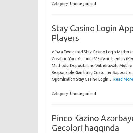
Category:
Uncategorized
Stay Casino Login App
Players
Why a Dedicated Stay Casino Login Matters S
Creating Your Account Verifying Identity 
Methods: Deposits and Withdrawals Mobile 
Responsible Gambling Customer Support an
Optimisation Stay Casino Login…
Read More
Category:
Uncategorized
Pinco Kazino Azərbayc
Gecələri haqqında