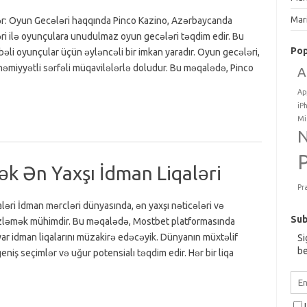
Mar
ər: Oyun Gecələri haqqında Pinco Kazino, Azərbaycanda
ləri ilə oyunçulara unudulmaz oyun gecələri təqdim edir. Bu
Pop
bəli oyunçular üçün əyləncəli bir imkan yaradır. Oyun gecələri,
həmiyyətli sərfəli müqavilələrlə doludur. Bu məqalədə, Pinco
A
Ap
iP
Mi
N
k Ən Yaxşı İdman Liqaləri
Pr
əri İdman mərcləri dünyasında, ən yaxşı nəticələri və
Sub
izləmək mühimdir. Bu məqalədə, Mostbet platformasında
r idman liqalarını müzakirə edəcəyik. Dünyanın müxtəlif
Si
be
eniş seçimlər və uğur potensialı təqdim edir. Hər bir liqa