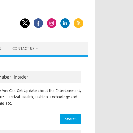
S
CONTACT US
habari Insider
e You Can Get Update about the Entertainment,
ts, Festival, Health, Fashion, Technology and
es etc.
rch