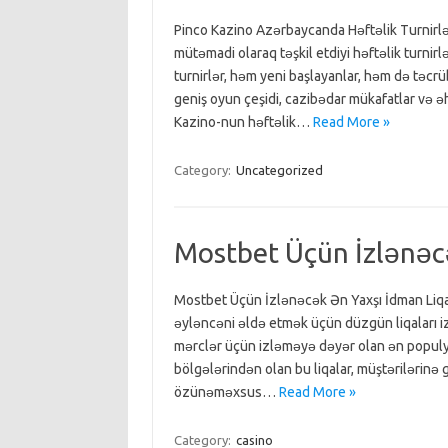
Pinco Kazino Azərbaycanda Həftəlik Turnirl
mütəmadi olaraq təşkil etdiyi həftəlik turnir
turnirlər, həm yeni başlayanlar, həm də təcrü
geniş oyun çeşidi, cazibədar mükafatlar və ə
Kazino-nun həftəlik…
Read More »
Category:
Uncategorized
Mostbet Üçün İzlənəcə
Mostbet Üçün İzlənəcək Ən Yaxşı İdman Liqal
əyləncəni əldə etmək üçün düzgün liqaları 
mərclər üçün izləməyə dəyər olan ən populya
bölgələrindən olan bu liqalar, müştərilərinə g
özünəməxsus…
Read More »
Category:
casino