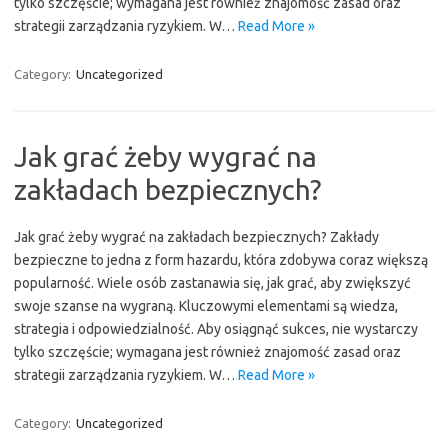
tylko szczęście; wymagana jest również znajomość zasad oraz
strategii zarządzania ryzykiem. W…
Read More »
Category:
Uncategorized
Jak grać żeby wygrać na
zakładach bezpiecznych?
Jak grać żeby wygrać na zakładach bezpiecznych? Zakłady
bezpieczne to jedna z form hazardu, która zdobywa coraz większą
popularność. Wiele osób zastanawia się, jak grać, aby zwiększyć
swoje szanse na wygraną. Kluczowymi elementami są wiedza,
strategia i odpowiedzialność. Aby osiągnąć sukces, nie wystarczy
tylko szczęście; wymagana jest również znajomość zasad oraz
strategii zarządzania ryzykiem. W…
Read More »
Category:
Uncategorized