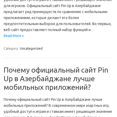
для игроков. Официальный сайт Pin Up в Азербайджане
предлагает ряд преимуществ по сравнению с мобильными
приложениями, которые делают его более
предпочтительным выбором для пользователей. Во-первых,
веб-сайт предоставляет полный набор функций и…
Read More »
Category:
Uncategorized
Почему официальный сайт Pin
Up в Азербайджане лучше
мобильных приложений?
Почему официальный сайт Pin Up в Азербайджане лучше
мобильных приложений? В современном мире азартных игр,
удобный доступ к играм и ставкам имеет решающее значение