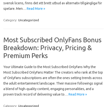
svensk licens, finns det ett brett utbud av alternativ tillgängliga för
spelare. Men…
Read More »
Category:
Uncategorized
Most Subscribed OnlyFans Bonus
Breakdown: Privacy, Pricing &
Premium Perks
Your Ultimate Guide to the Most Subscribed OnlyFans Why the
Most Subscribed OnlyFans Matter The creators who rank at the top
of OnlyFans subscriptions are often the ones setting trends across
the adult entertainment landscape. Their massive followings signal
a blend of high‑quality content, engaging personalities, and a
proven track record of delivering value to…
Read More »
Category:
Uncategorized