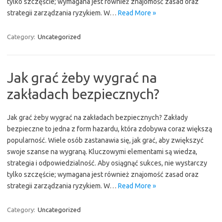
tylko szczęście; wymagana jest również znajomość zasad oraz
strategii zarządzania ryzykiem. W…
Read More »
Category:
Uncategorized
Jak grać żeby wygrać na
zakładach bezpiecznych?
Jak grać żeby wygrać na zakładach bezpiecznych? Zakłady
bezpieczne to jedna z form hazardu, która zdobywa coraz większą
popularność. Wiele osób zastanawia się, jak grać, aby zwiększyć
swoje szanse na wygraną. Kluczowymi elementami są wiedza,
strategia i odpowiedzialność. Aby osiągnąć sukces, nie wystarczy
tylko szczęście; wymagana jest również znajomość zasad oraz
strategii zarządzania ryzykiem. W…
Read More »
Category:
Uncategorized