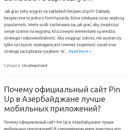
Jak grać żeby wygrać na zakładach bezpiecznych? Zakłady
bezpieczne to jedna z form hazardu, która zdobywa coraz większą
popularność. Wiele osób zastanawia się, jak grać, aby zwiększyć
swoje szanse na wygraną. Kluczowymi elementami są wiedza,
strategia i odpowiedzialność. Aby osiągnąć sukces, nie wystarczy
tylko szczęście; wymagana jest również znajomość zasad oraz
strategii zarządzania ryzykiem. W…
Read More »
Category:
Uncategorized
Почему официальный сайт Pin
Up в Азербайджане лучше
мобильных приложений?
Почему официальный сайт Pin Up в Азербайджане лучше
мобильных приложений? В современном мире азартных игр,