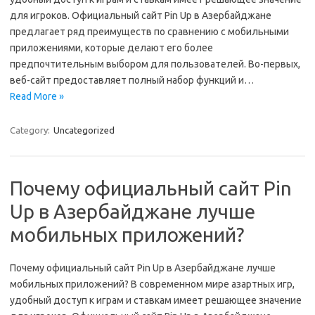
для игроков. Официальный сайт Pin Up в Азербайджане
предлагает ряд преимуществ по сравнению с мобильными
приложениями, которые делают его более
предпочтительным выбором для пользователей. Во-первых,
веб-сайт предоставляет полный набор функций и…
Read More »
Category:
Uncategorized
Почему официальный сайт Pin
Up в Азербайджане лучше
мобильных приложений?
Почему официальный сайт Pin Up в Азербайджане лучше
мобильных приложений? В современном мире азартных игр,
удобный доступ к играм и ставкам имеет решающее значение