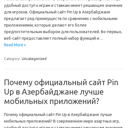
удобный доступ к играм и ставкам имеет решающее значение
для игроков. Официальный сайт Pin Up в Азербайджане
предлагает ряд преимуществ по сравнению с мобильными
приложениями, которые делают его более
предпочтительным выбором для пользователей. Во-первых,
веб-сайт предоставляет полный набор функций и…
Read More »
Category:
Uncategorized
Почему официальный сайт Pin
Up в Азербайджане лучше
мобильных приложений?
Почему официальный сайт Pin Up в Азербайджане лучше
мобильных приложений? В современном мире азартных игр,
удобный доступ к играм и ставкам имеет решающее значение