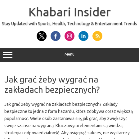
Skip
to
Khabari Insider
content
Stay Updated with Sports, Health, Technology & Entertainment Trends
Menu
Jak grać żeby wygrać na
zakładach bezpiecznych?
Jak grać żeby wygrać na zakładach bezpiecznych? Zakłady
bezpieczne to jedna z form hazardu, która zdobywa coraz większą
popularność. Wiele osób zastanawia się, jak grać, aby zwiększyć
swoje szanse na wygraną. Kluczowymi elementami są wiedza,
strategia i odpowiedzialność. Aby osiągnąć sukces, nie wystarczy