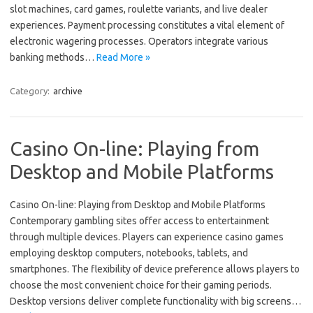
slot machines, card games, roulette variants, and live dealer
experiences. Payment processing constitutes a vital element of
electronic wagering processes. Operators integrate various
banking methods…
Read More »
Category:
archive
Casino On-line: Playing from
Desktop and Mobile Platforms
Casino On-line: Playing from Desktop and Mobile Platforms
Contemporary gambling sites offer access to entertainment
through multiple devices. Players can experience casino games
employing desktop computers, notebooks, tablets, and
smartphones. The flexibility of device preference allows players to
choose the most convenient choice for their gaming periods.
Desktop versions deliver complete functionality with big screens…