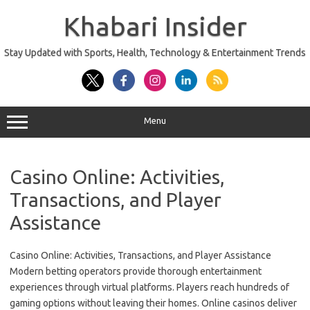
Skip
to
Khabari Insider
content
Stay Updated with Sports, Health, Technology & Entertainment Trends
Menu
Casino Online: Activities,
Transactions, and Player
Assistance
Casino Online: Activities, Transactions, and Player Assistance
Modern betting operators provide thorough entertainment
experiences through virtual platforms. Players reach hundreds of
gaming options without leaving their homes. Online casinos deliver