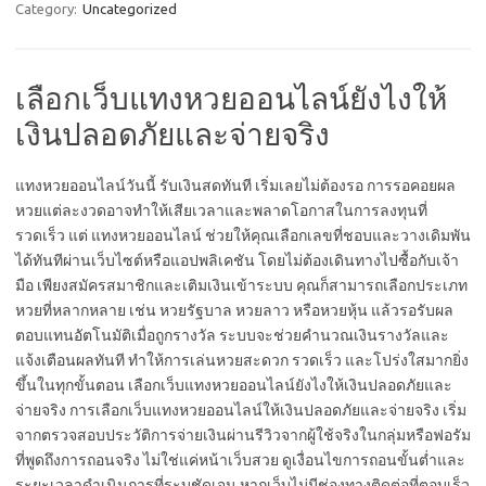
Category:
Uncategorized
เลือกเว็บแทงหวยออนไลน์ยังไงให้
เงินปลอดภัยและจ่ายจริง
แทงหวยออนไลน์วันนี้ รับเงินสดทันที เริ่มเลยไม่ต้องรอ การรอคอยผล
หวยแต่ละงวดอาจทำให้เสียเวลาและพลาดโอกาสในการลงทุนที่
รวดเร็ว แต่ แทงหวยออนไลน์ ช่วยให้คุณเลือกเลขที่ชอบและวางเดิมพัน
ได้ทันทีผ่านเว็บไซต์หรือแอปพลิเคชัน โดยไม่ต้องเดินทางไปซื้อกับเจ้า
มือ เพียงสมัครสมาชิกและเติมเงินเข้าระบบ คุณก็สามารถเลือกประเภท
หวยที่หลากหลาย เช่น หวยรัฐบาล หวยลาว หรือหวยหุ้น แล้วรอรับผล
ตอบแทนอัตโนมัติเมื่อถูกรางวัล ระบบจะช่วยคำนวณเงินรางวัลและ
แจ้งเตือนผลทันที ทำให้การเล่นหวยสะดวก รวดเร็ว และโปร่งใสมากยิ่ง
ขึ้นในทุกขั้นตอน เลือกเว็บแทงหวยออนไลน์ยังไงให้เงินปลอดภัยและ
จ่ายจริง การเลือกเว็บแทงหวยออนไลน์ให้เงินปลอดภัยและจ่ายจริง เริ่ม
จากตรวจสอบประวัติการจ่ายเงินผ่านรีวิวจากผู้ใช้จริงในกลุ่มหรือฟอรัม
ที่พูดถึงการถอนจริง ไม่ใช่แค่หน้าเว็บสวย ดูเงื่อนไขการถอนขั้นต่ำและ
ระยะเวลาดำเนินการที่ระบุชัดเจน หากเว็บไม่มีช่องทางติดต่อที่ตอบเร็ว