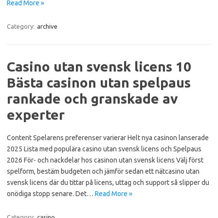
Read More »
Category:
archive
Casino utan svensk licens 10
Bästa casinon utan spelpaus
rankade och granskade av
experter
Content Spelarens preferenser varierar Helt nya casinon lanserade
2025 Lista med populära casino utan svensk licens och Spelpaus
2026 För- och nackdelar hos casinon utan svensk licens Välj först
spelform, bestäm budgeten och jämför sedan ett nätcasino utan
svensk licens där du tittar på licens, uttag och support så slipper du
onödiga stopp senare. Det…
Read More »
Category:
casino