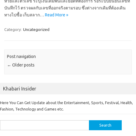
หวยและตัวเลข ระบุเงินเดิมพันและยอดที่ต้องการ รอระบบยืนยันเลขที่
บันทึกไว้ ตรวจผลกับเลขที่ออกจริงตามรอบ ซึ่งต่างจากเดิมที่ต้องเดิน
ทางไปซื้อ เก็บสลาก…
Read More »
Category:
Uncategorized
Post navigation
←
Older posts
Khabari Insider
Here You Can Get Update about the Entertainment, Sports, Festival, Health,
Fashion, Technology and Games etc.
Search
for: