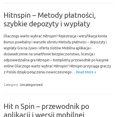
Hitnspin – Metody płatności,
szybkie depozyty i wypłaty
Dlaczego warto wybrać Hitnspin? Rejestracja i weryfikacja konta
Bonus powitalny i warunki obrotu Metody płatności – depozyty i
wypłaty Gra na żywo i oferta slotów Mobilna aplikacja i
doświadczenie na smartfonie Bezpieczeństwo, licencja i
odpowiedzialna gra Hitnspin – Kompletny przewodnik po kasynie
online Dlaczego warto wybrać Hitnspin? Hitnspin przyciąga graczy
z Polski dzięki połączeniu nowoczesnego…
Read More »
Category:
Uncategorized
Hit n Spin – przewodnik po
aplikacji i wersji mobilnej