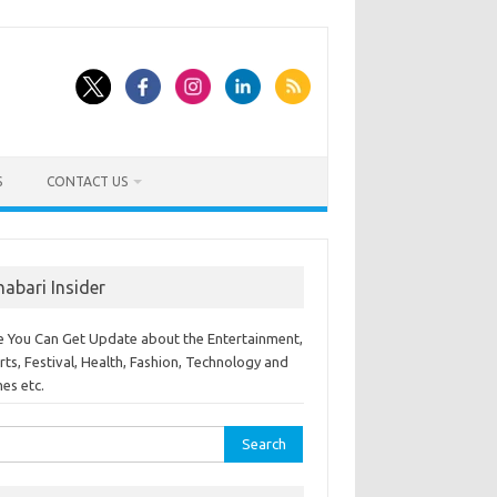
S
CONTACT US
habari Insider
e You Can Get Update about the Entertainment,
ts, Festival, Health, Fashion, Technology and
es etc.
rch