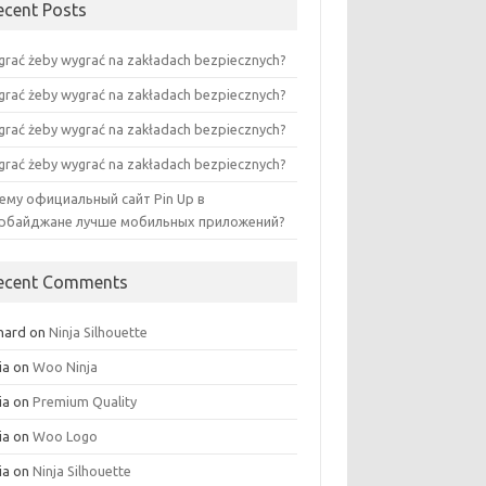
ecent Posts
 grać żeby wygrać na zakładach bezpiecznych?
 grać żeby wygrać na zakładach bezpiecznych?
 grać żeby wygrać na zakładach bezpiecznych?
 grać żeby wygrać na zakładach bezpiecznych?
ему официальный сайт Pin Up в
рбайджане лучше мобильных приложений?
ecent Comments
hard
on
Ninja Silhouette
ia
on
Woo Ninja
ia
on
Premium Quality
ia
on
Woo Logo
ia
on
Ninja Silhouette