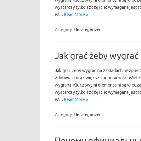
wygraną. Kluczowymi elementami są wiedza, 
wystarczy tylko szczęście; wymagana jest r
W…
Read More »
Category:
Uncategorized
Jak grać żeby wygrać
Jak grać żeby wygrać na zakładach bezpiecz
zdobywa coraz większą popularność. Wiele o
wygraną. Kluczowymi elementami są wiedza, 
wystarczy tylko szczęście; wymagana jest r
W…
Read More »
Category:
Uncategorized
Почему официальный