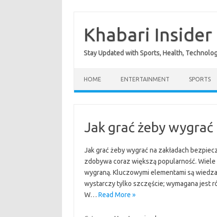
Skip
to
content
Khabari Insider
Stay Updated with Sports, Health, Technolo
HOME
ENTERTAINMENT
SPORTS
Jak grać żeby wygrać
Jak grać żeby wygrać na zakładach bezpiecz
zdobywa coraz większą popularność. Wiele o
wygraną. Kluczowymi elementami są wiedza, 
wystarczy tylko szczęście; wymagana jest r
W…
Read More »