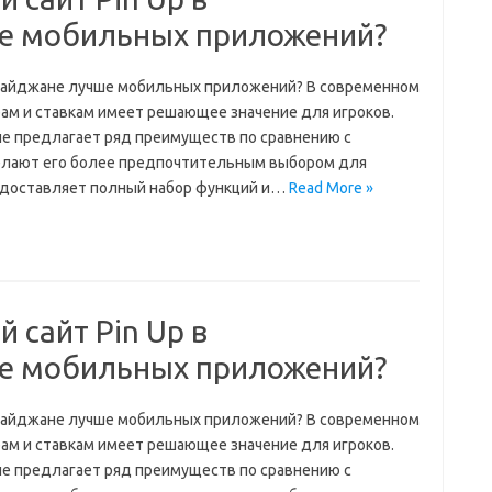
е мобильных приложений?
рбайджане лучше мобильных приложений? В современном
рам и ставкам имеет решающее значение для игроков.
не предлагает ряд преимуществ по сравнению с
лают его более предпочтительным выбором для
редоставляет полный набор функций и…
Read More »
 сайт Pin Up в
е мобильных приложений?
рбайджане лучше мобильных приложений? В современном
рам и ставкам имеет решающее значение для игроков.
не предлагает ряд преимуществ по сравнению с