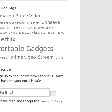
ular Tags
mazon Prime Video
Chhaava
ple Launches iPhone 16E in India
hone 16E
iPhone 16E Price
Miss World 2025
ss World Hyderabad 202
Miss World Pageant News
etflix
Portable Gadgets
prime video
Stream
ayagraj
Ujjain
scribe
gn up to get update news about us. Don't
 hasitate your email is safe.
I have read and accept the
Terms & Policy