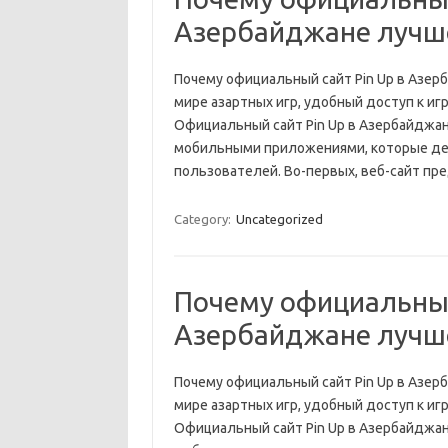
Азербайджане лучш
Почему официальный сайт Pin Up в Азе
мире азартных игр, удобный доступ к иг
Официальный сайт Pin Up в Азербайджа
мобильными приложениями, которые де
пользователей. Во-первых, веб-сайт п
Category:
Uncategorized
Почему официальный
Азербайджане лучш
Почему официальный сайт Pin Up в Азе
мире азартных игр, удобный доступ к иг
Официальный сайт Pin Up в Азербайджа