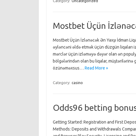
Category:
Uncategorized
Mostbet Üçün İzlənəcə
Mostbet Üçün İzlənəcək Ən Yaxşı İdman Liqal
əyləncəni əldə etmək üçün düzgün liqaları 
mərclər üçün izləməyə dəyər olan ən populya
bölgələrindən olan bu liqalar, müştərilərinə g
özünəməxsus…
Read More »
Category:
casino
Odds96 betting bonus
Getting Started: Registration and First D
Methods: Deposits and Withdrawals Compar