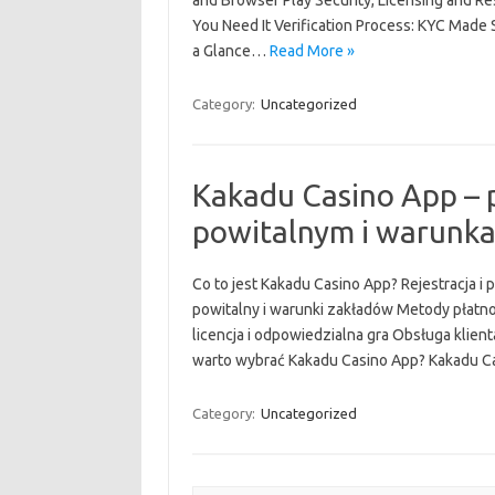
and Browser Play Security, Licensing and 
You Need It Verification Process: KYC Made 
a Glance…
Read More »
Category:
Uncategorized
Kakadu Casino App – 
powitalnym i warunk
Co to jest Kakadu Casino App? Rejestracja i 
powitalny i warunki zakładów Metody płatno
licencja i odpowiedzialna gra Obsługa klien
warto wybrać Kakadu Casino App? Kakadu 
Category:
Uncategorized