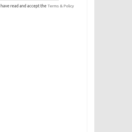
I have read and accept the
Terms & Policy