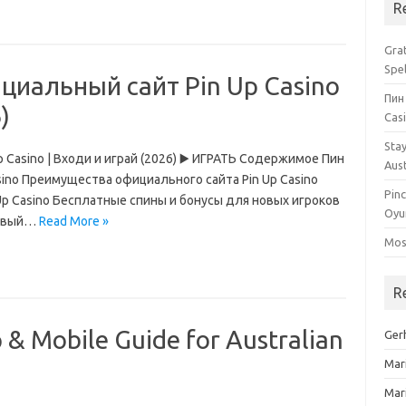
R
Grat
Spe
циальный сайт Pin Up Casino
Пин
)
Cas
Sta
 Casino | Входи и играй (2026) ▶️ ИГРАТЬ Содержимое Пин
Aust
sino Преимущества официального сайта Pin Up Casino
Pin
Up Casino Бесплатные спины и бонусы для новых игроков
Oyu
ервый…
Read More »
Mos
R
 & Mobile Guide for Australian
Ger
Mar
Mar