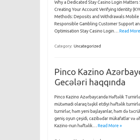
Why a Dedicated Stay Casino Login Matters S
Creating Your Account Verifying Identity 
Methods: Deposits and Withdrawals Mobile 
Responsible Gambling Customer Support an
Optimisation Stay Casino Login…
Read More
Category:
Uncategorized
Pinco Kazino Azərbayc
Gecələri haqqında
Pinco Kazino Azərbaycanda Həftəlik Turnirl
mütəmadi olaraq təşkil etdiyi həftəlik turnir
turnirlər, həm yeni başlayanlar, həm də təcrü
geniş oyun çeşidi, cazibədar mükafatlar və ə
Kazino-nun həftəlik…
Read More »