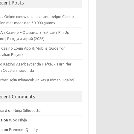
ecent Posts
is Online nieuw online casino belgië Casino
llen met meer dan 30.000 games
 Ап Казино – Официальный сайт Pin Up
ino | Входи и играй (2026)
y Casino Login App & Mobile Guide for
ralian Players
co Kazino Azərbaycanda Həftəlik Turnirlər:
n Gecələri haqqında
tbet Üçün İzlənəcək Ən Yaxşı İdman Liqaləri
ecent Comments
hard
on
Ninja Silhouette
ia
on
Woo Ninja
ia
on
Premium Quality