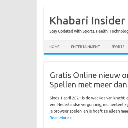
Skip
to
content
Khabari Insider
Stay Updated with Sports, Health, Technolo
HOME
ENTERTAINMENT
SPORTS
Gratis Online nieuw o
Spellen met meer dan
Sinds 1 april 2021 is de wet Koa van kracht,
een Nederlandse vergunning, momenteel zijn 
je browser spelen, en je hoeft ze alleen ma
Read More »