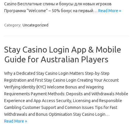
Casino Бесплатные спины и бонусы для новых игроков
Программа “Welcome” – 50% бонус на первый…
Read More »
Category:
Uncategorized
Stay Casino Login App & Mobile
Guide for Australian Players
Why a Dedicated Stay Casino Login Matters Step‑by‑Step
Registration and First Stay Casino Login Creating Your Account
Verifying Identity (KYC) Welcome Bonus and Wagering
Requirements Payment Methods: Deposits and Withdrawals Mobile
Experience and App Access Security, Licensing and Responsible
Gambling Customer Support and Common Issues Tips for Fast
Withdrawals and Bonus Optimisation Stay Casino Login…
Read More »