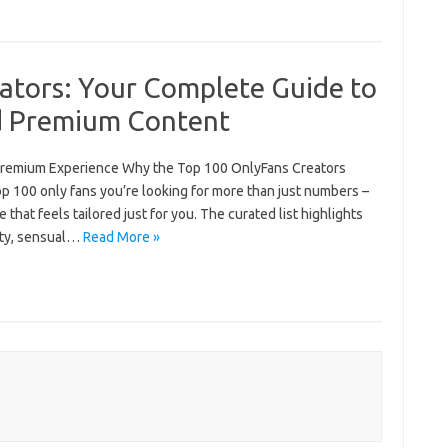
ators: Your Complete Guide to
nd Premium Content
 Premium Experience Why the Top 100 OnlyFans Creators
 100 only fans you’re looking for more than just numbers –
 that feels tailored just for you. The curated list highlights
ity, sensual…
Read More »