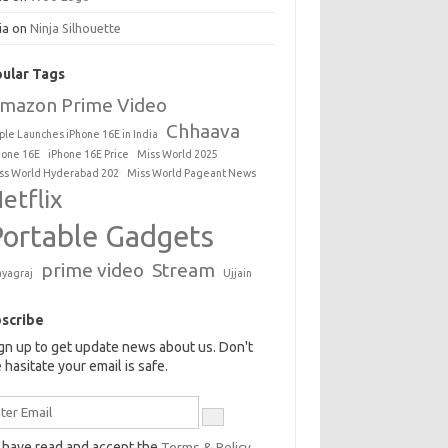
ia
on
Ninja Silhouette
ular Tags
mazon Prime Video
Chhaava
ple Launches iPhone 16E in India
hone 16E
iPhone 16E Price
Miss World 2025
ss World Hyderabad 202
Miss World Pageant News
etflix
Portable Gadgets
prime video
Stream
ayagraj
Ujjain
scribe
gn up to get update news about us. Don't
 hasitate your email is safe.
I have read and accept the
Terms & Policy