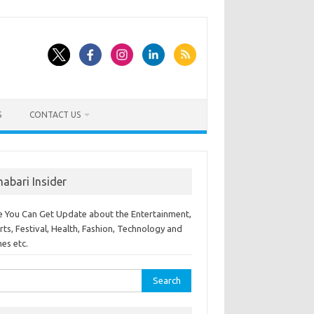
S
CONTACT US
habari Insider
e You Can Get Update about the Entertainment,
ts, Festival, Health, Fashion, Technology and
es etc.
rch