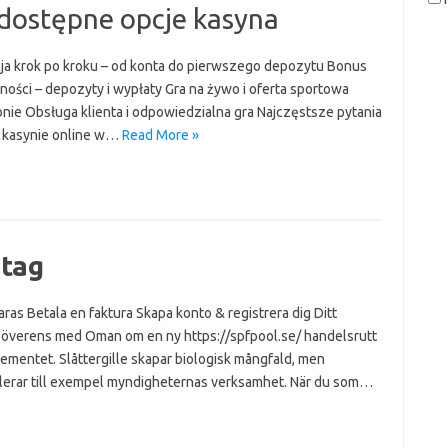
 dostępne opcje kasyna
a krok po kroku – od konta do pierwszego depozytu Bonus
ności – depozyty i wypłaty Gra na żywo i oferta sportowa
onie Obsługa klienta i odpowiedzialna gra Najczęstsze pytania
 kasynie online w…
Read More »
etag
ras Betala en faktura Skapa konto & registrera dig Ditt
t överens med Oman om en ny https://spfpool.se/ handelsrutt
entet. Slåttergille skapar biologisk mångfald, men
eglerar till exempel myndigheternas verksamhet. När du som…