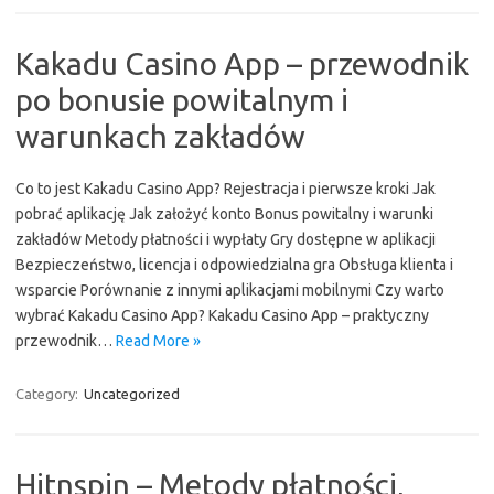
Kakadu Casino App – przewodnik
po bonusie powitalnym i
warunkach zakładów
Co to jest Kakadu Casino App? Rejestracja i pierwsze kroki Jak
pobrać aplikację Jak założyć konto Bonus powitalny i warunki
zakładów Metody płatności i wypłaty Gry dostępne w aplikacji
Bezpieczeństwo, licencja i odpowiedzialna gra Obsługa klienta i
wsparcie Porównanie z innymi aplikacjami mobilnymi Czy warto
wybrać Kakadu Casino App? Kakadu Casino App – praktyczny
przewodnik…
Read More »
Category:
Uncategorized
Hitnspin – Metody płatności,