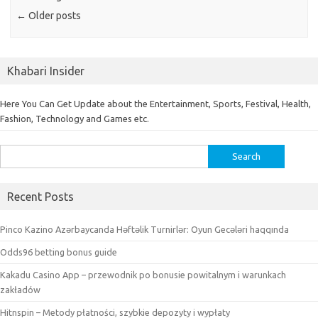
←
Older posts
Khabari Insider
Here You Can Get Update about the Entertainment, Sports, Festival, Health,
Fashion, Technology and Games etc.
Search
for:
Recent Posts
Pinco Kazino Azərbaycanda Həftəlik Turnirlər: Oyun Gecələri haqqında
Odds96 betting bonus guide
Kakadu Casino App – przewodnik po bonusie powitalnym i warunkach
zakładów
Hitnspin – Metody płatności, szybkie depozyty i wypłaty