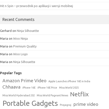
Hit n Spin – przewodnik po aplikacji i wersji mobilnej
Recent Comments
Gerhard
on
Ninja Silhouette
Maria
on
Woo Ninja
Maria
on
Premium Quality
Maria
on
Woo Logo
Maria
on
Ninja Silhouette
Popular Tags
Amazon Prime Video
Apple Launches iPhone 16E in India
Chhaava
iPhone 16E
iPhone 16E Price
Miss World 2025
Netflix
Miss World Hyderabad 202
Miss World Pageant News
Portable Gadgets
prime video
Prayagraj